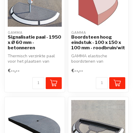
GAMMA
GAMMA
Signalisatie paal - 1950
Boordsteen hoog
x Ø 60 mm -
eindstuk - 100 x 150 x
betonneren
100 mm - roodbruin/wit
Thermisch verzinkte paal
GAMMA elastische
voor het plaatsen van
boordstenen van
verkeersborden en
gerecycleerd rubber zijn
€--,--
€--,--
signalisatie el...
veelzijdige, flexibele...