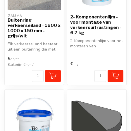
GAMMA
2- Komponentenlijm -
Buitenring
voor montage van
verkeerseiland - 1600 x
verkeersuitrustingen -
1000 x 150 mm -
6.7 kg
grijs/wit
2-Komponentenlijm voor het
Elk verkeerseiland bestaat
monteren van
uit een buitenring die met
verkeersdrempels, plateaus
bouten aan de rijbaan is b...
en andere ver...
€--,--
€--,--
Stukprijs: €--,-- /