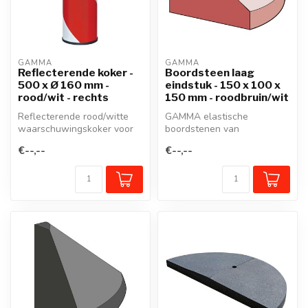
GAMMA
GAMMA
Reflecterende koker -
Boordsteen laag
500 x Ø 160 mm -
eindstuk - 150 x 100 x
rood/wit - rechts
150 mm - roodbruin/wit
Reflecterende rood/witte
GAMMA elastische
waarschuwingskoker voor
boordstenen van
montage op de
gerecycleerd rubber zijn
€--,--
€--,--
signalisatiepaal ...
veelzijdige, flexibele...