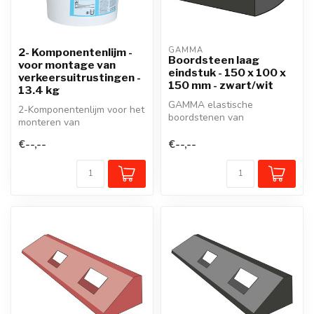
GAMMA
2- Komponentenlijm -
Boordsteen laag
voor montage van
eindstuk - 150 x 100 x
verkeersuitrustingen -
150 mm - zwart/wit
13.4 kg
GAMMA elastische
2-Komponentenlijm voor het
boordstenen van
monteren van
gerecycleerd rubber zijn
verkeersdrempels, plateaus
veelzijdige, flexibele...
€--,--
€--,--
en andere ver...