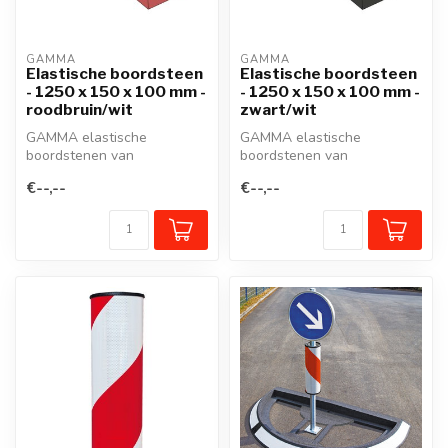
GAMMA
GAMMA
Elastische boordsteen
Elastische boordsteen
- 1250 x 150 x 100 mm -
- 1250 x 150 x 100 mm -
roodbruin/wit
zwart/wit
GAMMA elastische
GAMMA elastische
boordstenen van
boordstenen van
gerecycleerd rubber zijn
gerecycleerd rubber zijn
€--,--
€--,--
veelzijdige, flexibele...
veelzijdige, flexibele...