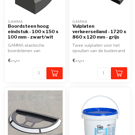
GAMMA
GAMMA
Boordsteen hoog
Vulplaten
eindstuk - 100 x 150 x
verkeerseiland - 1720 x
100 mm - zwart/wit
860 x 120 mm - grijs
GAMMA elastische
Twee vulplaten voor het
boordstenen van
opvullen van de buitenrand
gerecycleerd rubber zijn
van het GAMMA
€--,--
€--,--
veelzijdige, flexibele...
verkeerseiland....