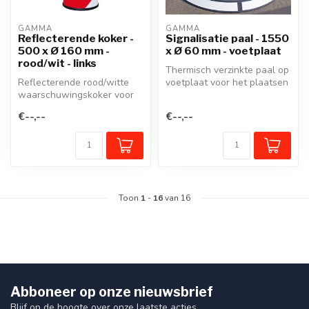
GAMMA
GAMMA
Reflecterende koker -
Signalisatie paal - 1550
500 x Ø 160 mm -
x Ø 60 mm - voetplaat
rood/wit - links
Thermisch verzinkte paal op
Reflecterende rood/witte
voetplaat voor het plaatsen
waarschuwingskoker voor
van verkeersborden en si...
montage op de
€--,--
€--,--
signalisatiepaal ...
Toon
1
-
16
van 16
Abboneer op onze nieuwsbrief
Blijf op de hoogte over onze laatste acties