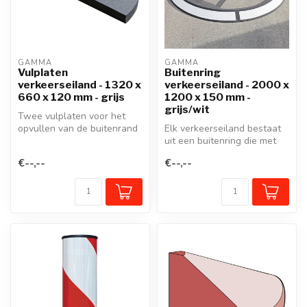
GAMMA
GAMMA
Vulplaten
Buitenring
verkeerseiland - 1320 x
verkeerseiland - 2000 x
660 x 120 mm - grijs
1200 x 150 mm -
grijs/wit
Twee vulplaten voor het
opvullen van de buitenrand
Elk verkeerseiland bestaat
van het GAMMA
uit een buitenring die met
verkeerseiland....
bouten aan de rijbaan is b...
€--,--
€--,--