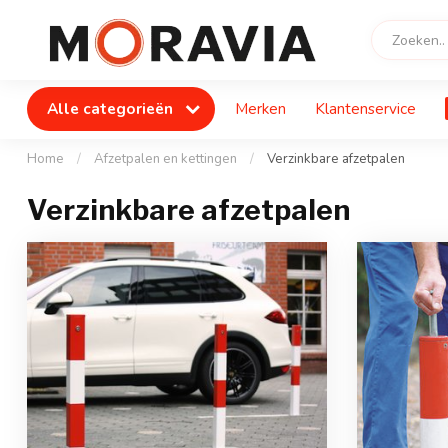
Alle categorieën
Merken
Klantenservice
Home
/
Afzetpalen en kettingen
/
Verzinkbare afzetpalen
Verzinkbare afzetpalen