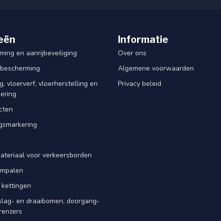
eën
Informatie
ing en aanrijbeveiliging
Over ons
rbescherming
Algemene voorwaarden
, vloerverf, vloerherstelling en
Privacy beleid
dering
cten
smarkering
ateriaal voor verkeersborden
iempalen
 kettingen
slag- en draaibomen, doorgang-
renzers