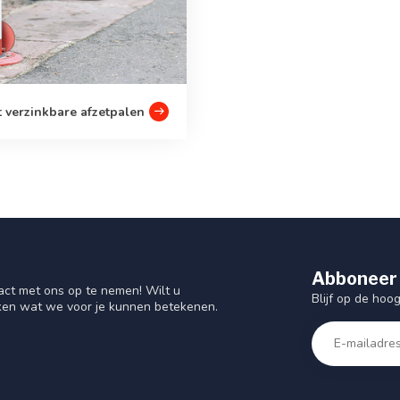
 verzinkbare afzetpalen
Abboneer 
act met ons op te nemen! Wilt u
Blijf op de hoo
ken wat we voor je kunnen betekenen.