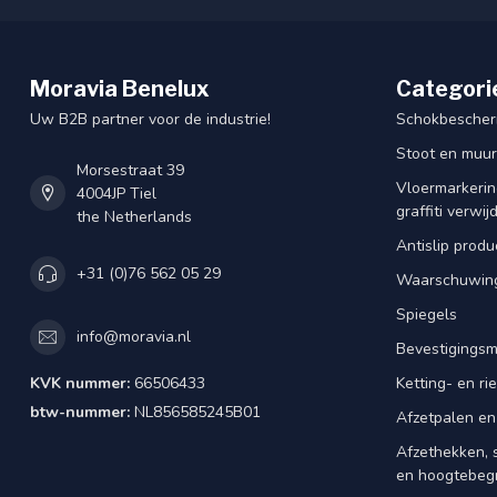
Moravia Benelux
Categori
Uw B2B partner voor de industrie!
Schokbescherm
Stoot en muu
Morsestraat 39
Vloermarkering
4004JP Tiel
graffiti verwij
the Netherlands
Antislip produ
+31 (0)76 562 05 29
Waarschuwing
Spiegels
info@moravia.nl
Bevestigingsm
KVK nummer:
66506433
Ketting- en r
btw-nummer:
NL856585245B01
Afzetpalen en
Afzethekken, 
en hoogtebeg