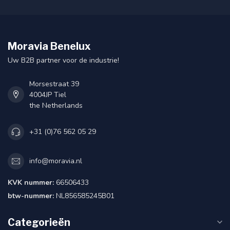
Moravia Benelux
Uw B2B partner voor de industrie!
Morsestraat 39
4004JP Tiel
the Netherlands
+31 (0)76 562 05 29
info@moravia.nl
KVK nummer:
66506433
btw-nummer:
NL856585245B01
Categorieën