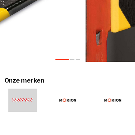
PROLine
Vloermarkering
Markeren was nog nooit zo makkelijk.
Klik hier
Onze merken