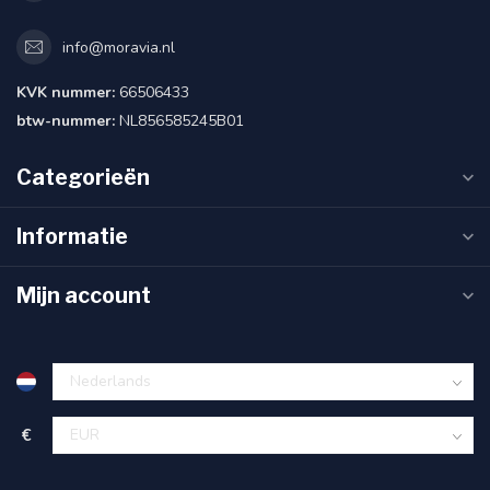
info@moravia.nl
KVK nummer:
66506433
btw-nummer:
NL856585245B01
Categorieën
Informatie
Mijn account
€