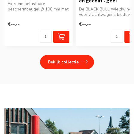
en gecoat - geel
Extreem belastbare
beschermbeugel Ø 108 mm met
De BLACK BULL Wieldwinge
een wanddikte van 3.6 mm.
voor vrachtwagens biedt vei
Geel ge...
en duidelijke afbakeni...
€--,--
€--,--
Bekijk collectie