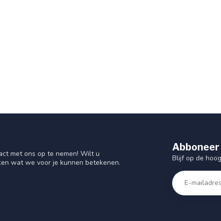
Abboneer 
act met ons op te nemen! Wilt u
Blijf op de hoo
ken wat we voor je kunnen betekenen.