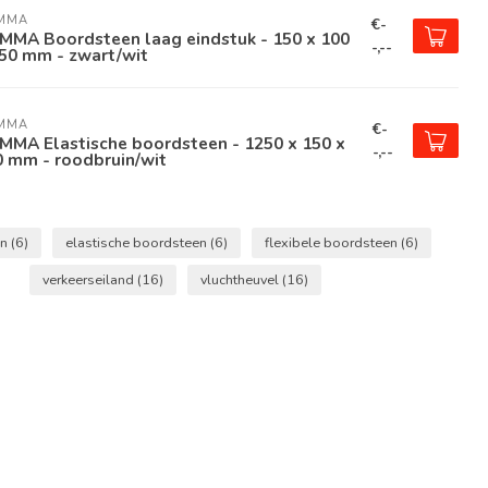
MMA
€-
MMA Boordsteen laag eindstuk - 150 x 100
-,--
50 mm - zwart/wit
MMA
€-
MMA Elastische boordsteen - 1250 x 150 x
-,--
0 mm - roodbruin/wit
en
(6)
elastische boordsteen
(6)
flexibele boordsteen
(6)
verkeerseiland
(16)
vluchtheuvel
(16)