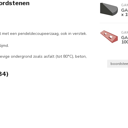
ordstenen
GA
GA
x 1
GA
t met een pendeldecoupeerzaag, ook in verstek.
GA
10
ijmd.
evige ondergrond zoals asfalt (tot 80°C), beton,
boordste
34)