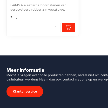
GAMMA elastische boordstenen van
gerecycleerd rubber zijn veelzijdige,
flexibele...
€--,--
Meer informatie
Mocht je vragen over onze producten hebben, aarzel niet om cont
distributeur worden? Neem dan ook contact met ons op en we kij
Klantenservice