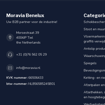
Moravia Benelux
Categori
Uw B2B partner voor de industrie!
Schokbescherm
Stoot en muu
Morsestraat 39
Vloermarkering
4004JP Tiel
graffiti verwij
the Netherlands
Antislip produ
+31 (0)76 562 05 29
Waarschuwing
Spiegels
info@moravia.nl
Bevestigingsm
KVK nummer:
66506433
Ketting- en r
btw-nummer:
NL856585245B01
Afzetpalen en
Afzethekken, 
en hoogtebeg
Werfveilighei