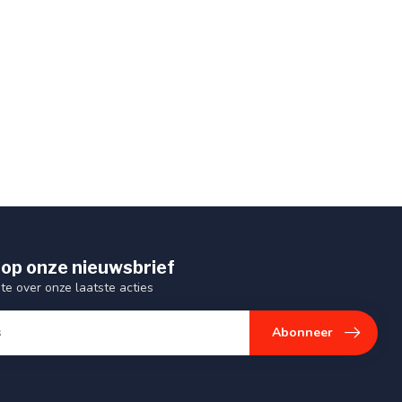
op onze nieuwsbrief
gte over onze laatste acties
Abonneer