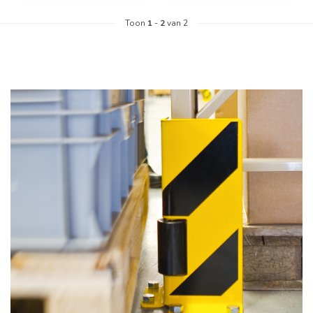
Toon
1
-
2
van 2