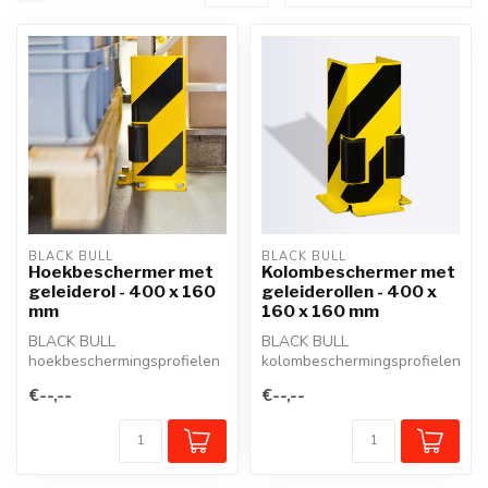
BLACK BULL
BLACK BULL
Hoekbeschermer met
Kolombeschermer met
geleiderol - 400 x 160
geleiderollen - 400 x
mm
160 x 160 mm
BLACK BULL
BLACK BULL
hoekbeschermingsprofielen
kolombeschermingsprofielen
met geleiderrol(len)
met geleiderrol(len)
€--,--
€--,--
beschermen verticale e...
beschermen verticale ...