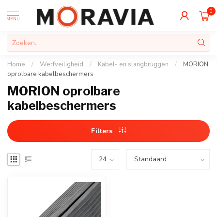
0
MENU
Home
/
Werfveiligheid
/
Kabel- en slangbruggen
/
MORION
oprolbare kabelbeschermers
MORION oprolbare
kabelbeschermers
Filters