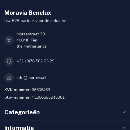
Moravia Benelux
Uw B2B partner voor de industrie!
Morsestraat 39
4004JP Tiel
the Netherlands
+31 (0)76 562 05 29
info@moravia.nl
KVK nummer:
66506433
btw-nummer:
NL856585245B01
Categorieën
Informatie