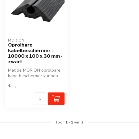
MORION
Oprolbare
kabelbeschermer -
10000 x 100 x 30 mm -
zwart
Met de MORION oprolbare
kabelbeschermer kunnen
kabels en kleine slangen
€--,--
eenvoudi...
Toon
1
-
1
van 1