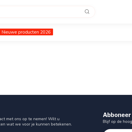
Nieuwe producten 2026
Abboneer 
act met ons op te nemen! Wilt u
Blijf op de hoo
ken wat we voor je kunnen betekenen.