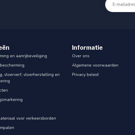
eën
Informatie
ing en aanrijbeveiliging
Over ons
rbescherming
Algemene voorwaarden
, vloerverf, vloerherstelling en
Privacy beleid
dering
cten
smarkering
ateriaal voor verkeersborden
iempalen