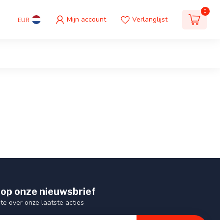
0
Mijn account
Verlanglijst
EUR
op onze nieuwsbrief
gte over onze laatste acties