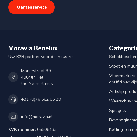
Klantenservice
Moravia Benelux
Categori
Uw B2B partner voor de industrie!
Schokbescherm
Stoot en muu
Morsestraat 39
Vloermarkering
4004JP Tiel
graffiti verwij
the Netherlands
Antislip produ
+31 (0)76 562 05 29
Waarschuwing
Spiegels
info@moravia.nl
Bevestigingsm
KVK nummer:
66506433
Ketting- en r