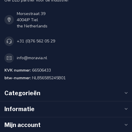
Uw B2B partner voor de industrie!
Morsestraat 39
4004JP Tiel
the Netherlands
+31 (0)76 562 05 29
info@moravia.nl
KVK nummer:
66506433
btw-nummer:
NL856585245B01
Categorieën
Informatie
Mijn account