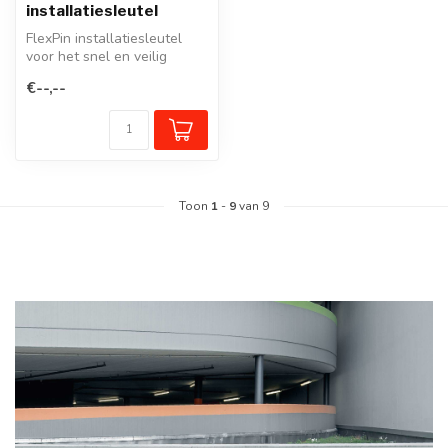
installatiesleutel
FlexPin installatiesleutel
voor het snel en veilig
koppelen van FlexPin palen
€--,--
en...
Toon
1
-
9
van 9