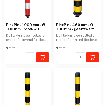
FlexPin - 1000 mm - Ø
FlexPin - 460 mm - Ø
100 mm - rood/wit
100 mm - geel/zwart
De FlexPin is een volledig
De FlexPin is een volledig
retro reflecterend flexibele
retro reflecterend flexibele
afzetpaal. Een scharnier...
afzetpaal. Een scharnier...
€--,--
€--,--