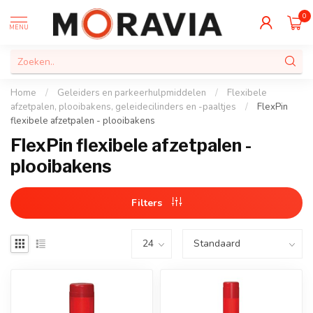
0
MENU
Home
/
Geleiders en parkeerhulpmiddelen
/
Flexibele
afzetpalen, plooibakens, geleidecilinders en -paaltjes
/
FlexPin
flexibele afzetpalen - plooibakens
FlexPin flexibele afzetpalen -
plooibakens
Filters