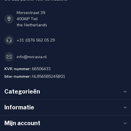
Morsestraat 39
4004JP Tiel
the Netherlands
+31 (0)76 562 05 29
info@moravia.nl
KVK nummer:
66506433
btw-nummer:
NL856585245B01
Categorieën
Informatie
Mijn account