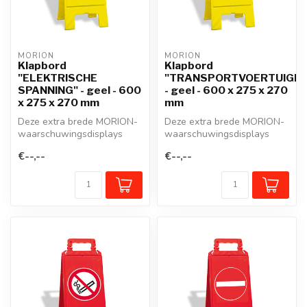
MORION
MORION
Klapbord
Klapbord
"ELEKTRISCHE
"TRANSPORTVOERTUIGEN
SPANNING" - geel - 600
- geel - 600 x 275 x 270
x 275 x 270 mm
mm
Deze extra brede MORION-
Deze extra brede MORION-
waarschuwingsdisplays
waarschuwingsdisplays
geven niet alleen
geven niet alleen
€--,--
€--,--
gevarenzones aan...
gevarenzones aan...