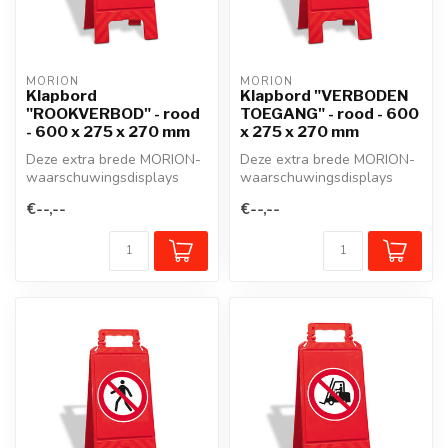
MORION
MORION
Klapbord
Klapbord "VERBODEN
"ROOKVERBOD" - rood
TOEGANG" - rood - 600
- 600 x 275 x 270 mm
x 275 x 270 mm
Deze extra brede MORION-
Deze extra brede MORION-
waarschuwingsdisplays
waarschuwingsdisplays
geven niet alleen
geven niet alleen
€--,--
€--,--
gevarenzones aan...
gevarenzones aan...