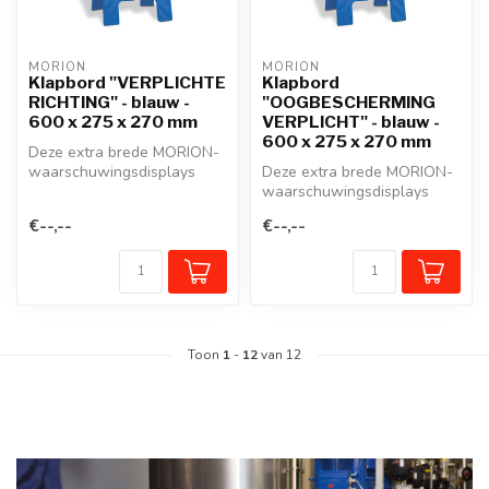
MORION
MORION
Klapbord "VERPLICHTE
Klapbord
RICHTING" - blauw -
"OOGBESCHERMING
600 x 275 x 270 mm
VERPLICHT" - blauw -
600 x 275 x 270 mm
Deze extra brede MORION-
waarschuwingsdisplays
Deze extra brede MORION-
geven niet alleen
waarschuwingsdisplays
gevarenzones aan...
geven niet alleen
€--,--
€--,--
gevarenzones aan...
Toon
1
-
12
van 12