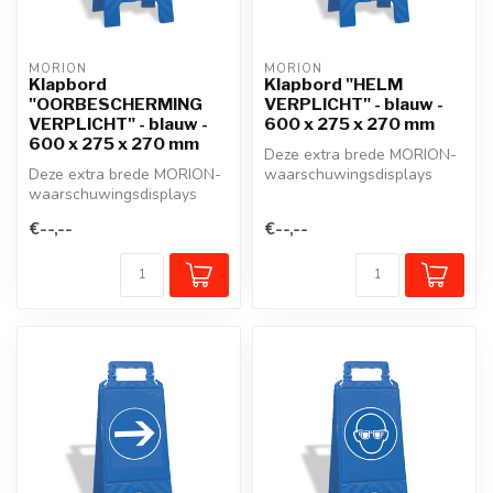
MORION
MORION
Klapbord
Klapbord "HELM
"OORBESCHERMING
VERPLICHT" - blauw -
VERPLICHT" - blauw -
600 x 275 x 270 mm
600 x 275 x 270 mm
Deze extra brede MORION-
Deze extra brede MORION-
waarschuwingsdisplays
waarschuwingsdisplays
geven niet alleen
geven niet alleen
gevarenzones aan...
€--,--
€--,--
gevarenzones aan...