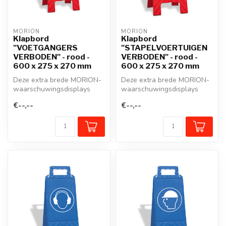
MORION
MORION
Klapbord
Klapbord
"VOETGANGERS
"STAPELVOERTUIGEN
VERBODEN" - rood -
VERBODEN" - rood -
600 x 275 x 270 mm
600 x 275 x 270 mm
Deze extra brede MORION-
Deze extra brede MORION-
waarschuwingsdisplays
waarschuwingsdisplays
geven niet alleen
geven niet alleen
€--,--
€--,--
gevarenzones aan...
gevarenzones aan...