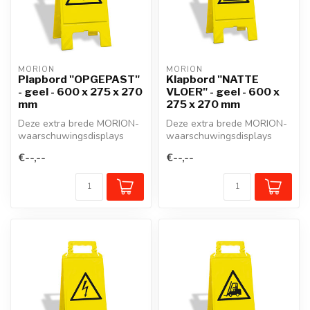
MORION
MORION
Plapbord "OPGEPAST"
Klapbord "NATTE
- geel - 600 x 275 x 270
VLOER" - geel - 600 x
mm
275 x 270 mm
Deze extra brede MORION-
Deze extra brede MORION-
waarschuwingsdisplays
waarschuwingsdisplays
geven niet alleen
geven niet alleen
€--,--
€--,--
gevarenzones aan...
gevarenzones aan...