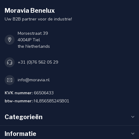
Moravia Benelux
Uw B2B partner voor de industrie!
Morsestraat 39
4004JP Tiel
the Netherlands
+31 (0)76 562 05 29
info@moravia.nl
KVK nummer:
66506433
btw-nummer:
NL856585245B01
Categorieën
Informatie