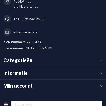
4004JP Tiel
the Netherlands
+31 (0)76 562 05 29
info@moravia.nl
KVK nummer:
66506433
btw-nummer:
NL856585245B01
Categorieën
Informatie
Mijn account