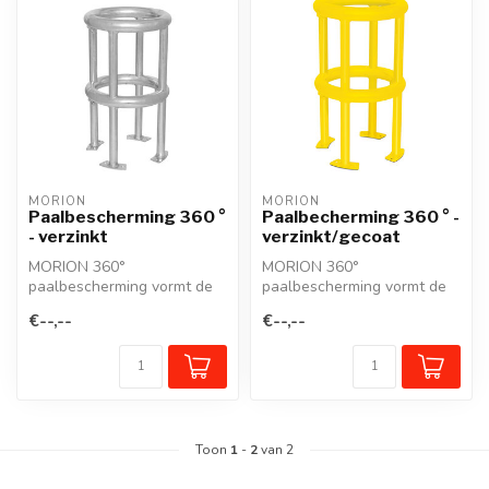
MORION
MORION
Paalbescherming 360 °
Paalbecherming 360 ° -
- verzinkt
verzinkt/gecoat
MORION 360°
MORION 360°
paalbescherming vormt de
paalbescherming vormt de
perfecte beveiliging van
perfecte beveiliging van
€--,--
€--,--
vrijstaande palen,...
vrijstaande palen,...
Toon
1
-
2
van 2