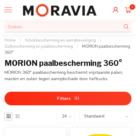
0
MENU
Home
/
Schokbescherming en aanrijbeveiliging
/
Zuilbescherming en paalbescherming
/
MORION paalbescherming
360°
MORION paalbescherming 360°
MORION 360° paalbescherming beschermt vrijstaande palen,
masten en zuilen tegen aanrijdschade door heftrucks.
Filters