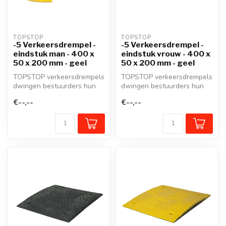
TOPSTOP
TOPSTOP
-5 Verkeersdrempel -
-5 Verkeersdrempel -
eindstuk man - 400 x
eindstuk vrouw - 400 x
50 x 200 mm - geel
50 x 200 mm - geel
TOPSTOP verkeersdrempels
TOPSTOP verkeersdrempels
dwingen bestuurders hun
dwingen bestuurders hun
snelheid te matigen en
snelheid te matigen en
€--,--
€--,--
verzeker...
verzeker...