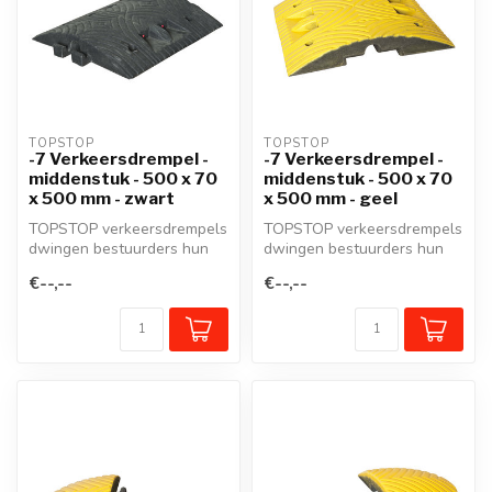
TOPSTOP
TOPSTOP
-7 Verkeersdrempel -
-7 Verkeersdrempel -
middenstuk - 500 x 70
middenstuk - 500 x 70
x 500 mm - zwart
x 500 mm - geel
TOPSTOP verkeersdrempels
TOPSTOP verkeersdrempels
dwingen bestuurders hun
dwingen bestuurders hun
snelheid te matigen en
snelheid te matigen en
€--,--
€--,--
verzeke...
verzeker...