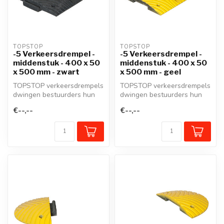
TOPSTOP
TOPSTOP
-5 Verkeersdrempel -
-5 Verkeersdrempel -
middenstuk - 400 x 50
middenstuk - 400 x 50
x 500 mm - zwart
x 500 mm - geel
TOPSTOP verkeersdrempels
TOPSTOP verkeersdrempels
dwingen bestuurders hun
dwingen bestuurders hun
snelheid te matigen en
snelheid te matigen en
€--,--
€--,--
verzeker...
verzeker...