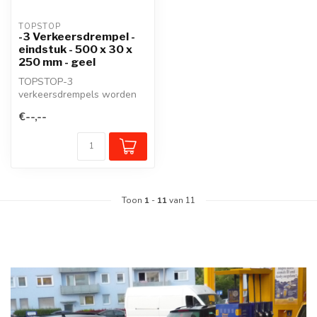
TOPSTOP
-3 Verkeersdrempel -
eindstuk - 500 x 30 x
250 mm - geel
TOPSTOP-3
verkeersdrempels worden
voornamelijk in de industrie
€--,--
gebruikt voor het...
Toon
1
-
11
van 11