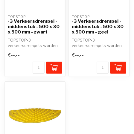
TOPSTOP
TOPSTOP
-3 Verkeersdrempel -
-3 Verkeersdrempel -
middenstuk - 500 x 30
middenstuk - 500 x 30
x 500 mm - zwart
x 500 mm - geel
TOPSTOP-3
TOPSTOP-3
verkeersdrempels worden
verkeersdrempels worden
voornamelijk in de industrie
voornamelijk in de industrie
€--,--
€--,--
gebruikt voor het...
gebruikt voor het...