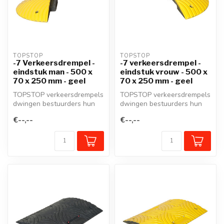
TOPSTOP
TOPSTOP
-7 Verkeersdrempel -
-7 verkeersdrempel -
eindstuk man - 500 x
eindstuk vrouw - 500 x
70 x 250 mm - geel
70 x 250 mm - geel
TOPSTOP verkeersdrempels
TOPSTOP verkeersdrempels
dwingen bestuurders hun
dwingen bestuurders hun
snelheid te matigen en
snelheid te matigen en
€--,--
€--,--
verzeker...
verzeker...