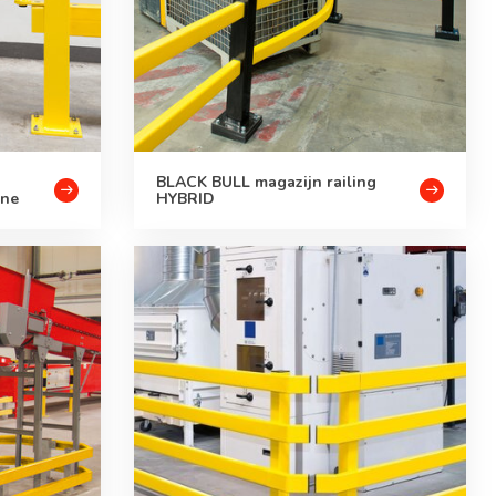
BLACK BULL magazijn railing
ine
HYBRID