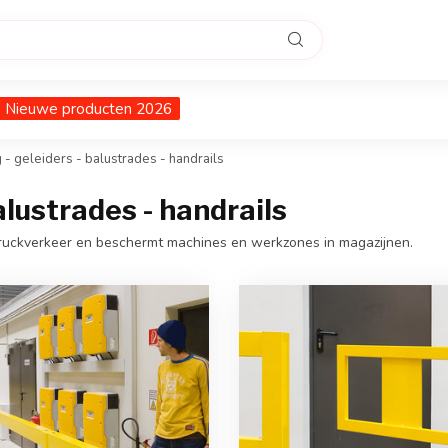
Nieuwe producten 2026
g - geleiders - balustrades - handrails
alustrades - handrails
truckverkeer en beschermt machines en werkzones in magazijnen.