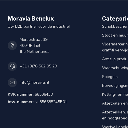
Moravia Benelux
Categori
Uw B2B partner voor de industrie!
Schokbescherm
Stoot en muu
Morsestraat 39
Vloermarkering
4004JP Tiel
graffiti verwij
the Netherlands
Antislip produ
+31 (0)76 562 05 29
Waarschuwing
Spiegels
info@moravia.nl
Bevestigingsm
KVK nummer:
66506433
Ketting- en r
btw-nummer:
NL856585245B01
Afzetpalen en
Afzethekken, 
en hoogtebeg
Werfveilighei