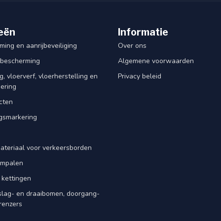
eën
Informatie
ing en aanrijbeveiliging
Over ons
rbescherming
Algemene voorwaarden
, vloerverf, vloerherstelling en
Privacy beleid
dering
cten
smarkering
ateriaal voor verkeersborden
iempalen
 kettingen
slag- en draaibomen, doorgang-
renzers
d