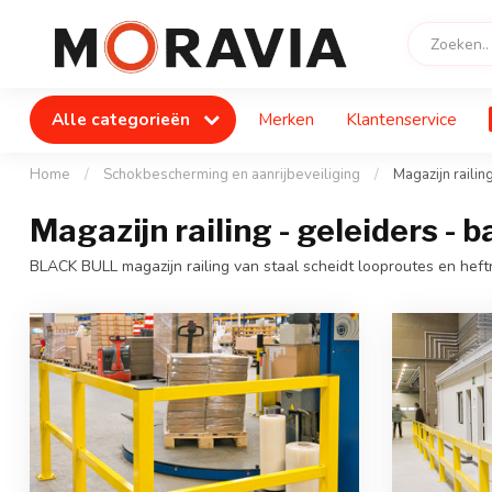
Alle categorieën
Merken
Klantenservice
Home
/
Schokbescherming en aanrijbeveiliging
/
Magazijn railin
Magazijn railing - geleiders - b
BLACK BULL magazijn railing van staal scheidt looproutes en hef