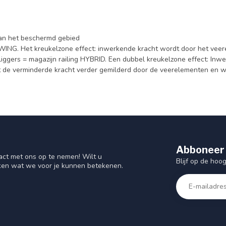
van het beschermd gebied
WING. Het kreukelzone effect: inwerkende kracht wordt door het veer
iggers = magazijn railing HYBRID. Een dubbel kreukelzone effect: In
 de verminderde kracht verder gemilderd door de veerelementen en wo
Abboneer 
act met ons op te nemen! Wilt u
Blijf op de hoo
ken wat we voor je kunnen betekenen.