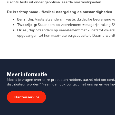
slechts tests uit onder geoptimaliseerde omstandigheden.
De krachtopname - flexibel naargelang de omstandigheden
Eenzijdig:
Vaste staanders = vaste, duidelijke begrenzing 
Tweezijdig:
Staanders op veerelement = magazijn railing S
Driezijdig:
Staanders op veerelement met kunststof dwarsl
opgevangen tot hun maximale buigcapaciteit. Daarna wordt
Meer informatie
Mocht je vragen over onze producten hebben, aarzel niet om cont
distributeur worden? Neem dan ook contact met ons op en we kij
Klantenservice