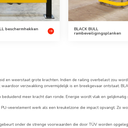
LL beschermhekken
BLACK BULL
rambeveiligingsplanken
 en weerstaat grote krachten. Indien de railing overbelast zou worden
waardoor verzwakking onvermijdelijk is en breekgevaar ontstaat. BLACK
 beduidend meer kracht dan ronde. Energie wordt vlak en gelijkmatig
 PU-veerelement werk als een kreukelzone die impact opvangt. Zo w
 gebeurt onder de strenge voorwaarden die door TÜV worden opgelegd