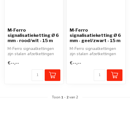
M-Ferro
M-Ferro
signalisatieketting Ø 6
signalisatieketting Ø 6
mm - rood/wit - 15 m
mm - geel/zwart - 15 m
M-Ferro signaalkettingen
M-Ferro signaalkettingen
zijn stalen afzetkettingen
zijn stalen afzetkettingen
voor de hoogste
voor de hoogste
€--,--
€--,--
belastingen,...
belastingen,...
Toon
1
-
2
van 2