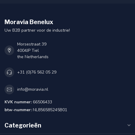
Moravia Benelux
Uw B2B partner voor de industrie!
Morsestraat 39
4004JP Tiel
the Netherlands
+31 (0)76 562 05 29
info@moravia.nl
KVK nummer:
66506433
btw-nummer:
NL856585245B01
Categorieën