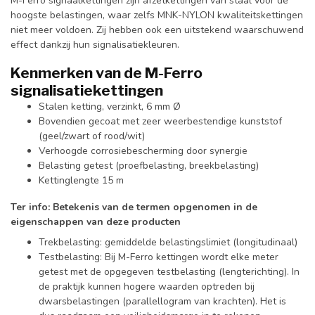
M-Ferro signaalkettingen zijn afzetkettingen van staal voor de
hoogste belastingen, waar zelfs MNK-NYLON kwaliteitskettingen
niet meer voldoen. Zij hebben ook een uitstekend waarschuwend
effect dankzij hun signalisatiekleuren.
Kenmerken van de M-Ferro
signalisatiekettingen
Stalen ketting, verzinkt, 6 mm Ø
Bovendien gecoat met zeer weerbestendige kunststof
(geel/zwart of rood/wit)
Verhoogde corrosiebescherming door synergie
Belasting getest (proefbelasting, breekbelasting)
Kettinglengte 15 m
Ter info: Betekenis van de termen opgenomen in de
eigenschappen van deze producten
Trekbelasting: gemiddelde belastingslimiet (longitudinaal)
Testbelasting: Bij M-Ferro kettingen wordt elke meter
getest met de opgegeven testbelasting (lengterichting). In
de praktijk kunnen hogere waarden optreden bij
dwarsbelastingen (parallellogram van krachten). Het is