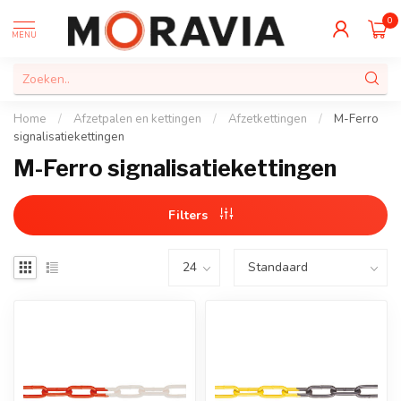
0
MENU
Home
/
Afzetpalen en kettingen
/
Afzetkettingen
/
M-Ferro
signalisatiekettingen
M-Ferro signalisatiekettingen
Filters