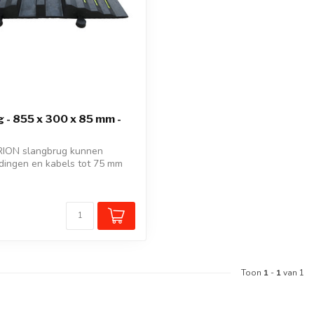
 - 855 x 300 x 85 mm -
ION slangbrug kunnen
idingen en kabels tot 75 mm
.
Toon
1
-
1
van 1