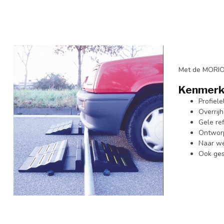
Met de MORION
Kenmerk
Profiel
Overrij
Gele ref
Ontworp
Naar we
Ook ges