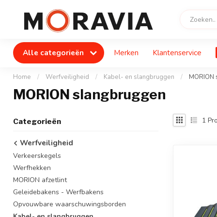
Alle categorieën
Merken
Klantenservice
Home
/
Werfveiligheid
/
Kabel- en slangbruggen
/
MORION 
MORION slangbruggen
1
Pro
Categorieën
Werfveiligheid
Verkeerskegels
Werfhekken
MORION afzetlint
Geleidebakens - Werfbakens
Opvouwbare waarschuwingsborden
Kabel- en slangbruggen