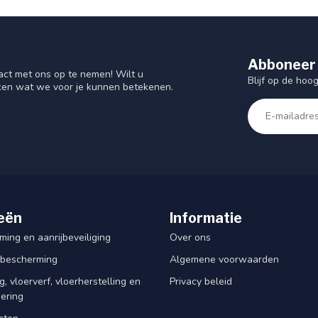
Abboneer 
act met ons op te nemen! Wilt u
Blijf op de hoo
ken wat we voor je kunnen betekenen.
eën
Informatie
ing en aanrijbeveiliging
Over ons
rbescherming
Algemene voorwaarden
, vloerverf, vloerherstelling en
Privacy beleid
dering