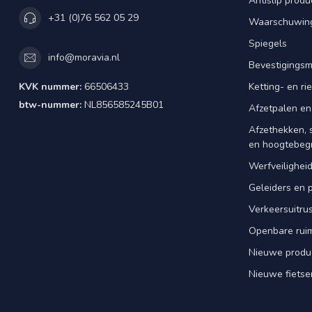
Antislip produ
+31 (0)76 562 05 29
Waarschuwing
Spiegels
info@moravia.nl
Bevestigingsm
KVK nummer:
66506433
Ketting- en r
btw-nummer:
NL856585245B01
Afzetpalen en
Afzethekken, 
en hoogtebeg
Werfveilighei
Geleiders en 
Verkeersuitrus
Openbare rui
Nieuwe produ
Nieuwe fietse