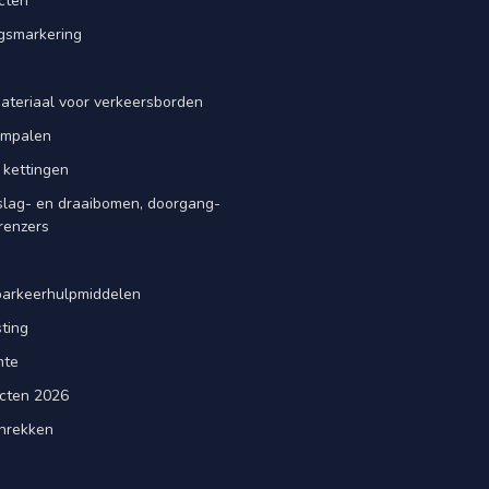
cten
smarkering
ateriaal voor verkeersborden
iempalen
 kettingen
slag- en draaibomen, doorgang-
renzers
d
parkeerhulpmiddelen
ting
mte
cten 2026
nrekken