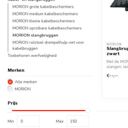
MORION grote kabelbeschermers
MORION medium kabelbeschermers
MORION kleine kabelbeschermers
MORION oprolbare kabelbeschermers
MORION slangbruggen
MORION rolstoel drempelhulp-set voor
MORION
kabelbruggen
Slangbrug
zwart
Toebehoren werfveiligheid
Met de MOR
slangen, le
Merken
diameter d..
€--,--
Alle merken
MORION
Prijs
Min
Max