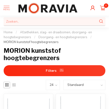
0
MENU
Home
/
Afzethekken, slag- en draaibomen, doorgang- en
hoogtebegrenzers
/
Doorgang- en hoogtebegrenzers
/
MORION kunststof hoogtebegrenzers
MORION kunststof
hoogtebegrenzers
Filters