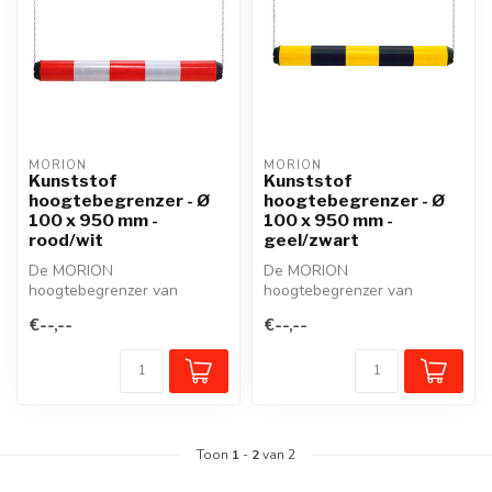
MORION
MORION
Kunststof
Kunststof
hoogtebegrenzer - Ø
hoogtebegrenzer - Ø
100 x 950 mm -
100 x 950 mm -
rood/wit
geel/zwart
De MORION
De MORION
hoogtebegrenzer van
hoogtebegrenzer van
lichtgewicht kunststof
lichtgewicht kunststof
€--,--
€--,--
beveiligt opritten, onderdo...
beveiligt opritten, onderdo...
Toon
1
-
2
van 2