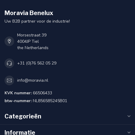
Moravia Benelux
Uw B2B partner voor de industrie!
Morsestraat 39
4004JP Tiel
the Netherlands
+31 (0)76 562 05 29
info@moravia.nl
KVK nummer:
66506433
btw-nummer:
NL856585245B01
Categorieën
Informatie