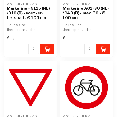
PROLINE-THERMO
PROLINE-THERMO
Markering - G11b (NL)
Markering A01-30 (NL)
/D10 (B) - voet- en
/C43 (B) - max. 30 - Ø
fietspad - Ø 100 cm
100 cm
De PROline
De PROline
thermoplastische
thermoplastische
wegmarkering is een
wegmarkering is een
€--,--
€--,--
voorgevormd
voorgevormd
thermoplastisch mate...
thermoplastisch mate...
PROLINE-THERMO
PROLINE-THERMO