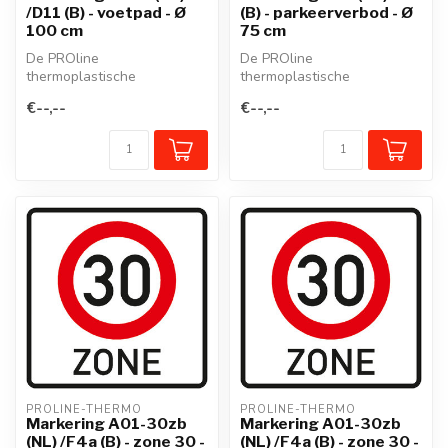
/D11 (B) - voetpad - Ø
(B) - parkeerverbod - Ø
100 cm
75 cm
De PROline
De PROline
thermoplastische
thermoplastische
wegmarkering is een
wegmarkering is een
€--,--
€--,--
voorgevormd
voorgevormd
thermoplastisch mate...
thermoplastisch mate...
PROLINE-THERMO
PROLINE-THERMO
Markering A01-30zb
Markering A01-30zb
(NL) /F4a (B) - zone 30 -
(NL) /F4a (B) - zone 30 -