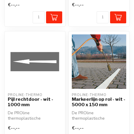
wegmarkering is een
wegmarkering is een
€--,--
€--,--
voorgevormd
voorgevormd
thermoplastisch mate...
thermoplastisch mate...
PROLINE-THERMO
PROLINE-THERMO
Pijl rechtdoor - wit -
Markeerlijn op rol - wit -
1000 mm
5000 x 150 mm
De PROline
De PROline
thermoplastische
thermoplastische
wegmarkering is een
wegmarkering is een
€--,--
€--,--
voorgevormd
voorgevormd