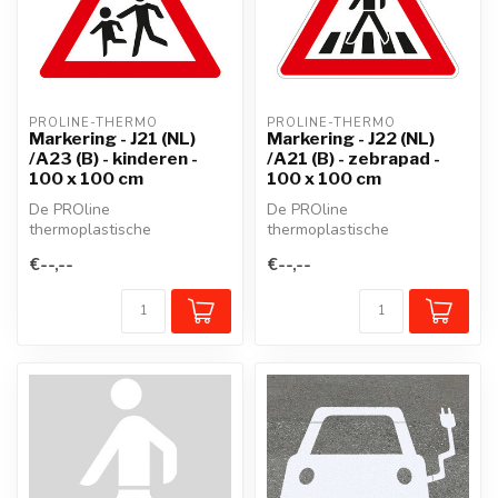
PROLINE-THERMO
PROLINE-THERMO
Markering - J21 (NL)
Markering - J22 (NL)
/A23 (B) - kinderen -
/A21 (B) - zebrapad -
100 x 100 cm
100 x 100 cm
De PROline
De PROline
thermoplastische
thermoplastische
wegmarkering is een
wegmarkering is een
€--,--
€--,--
voorgevormd
voorgevormd
thermoplastisch mate...
thermoplastisch mate...