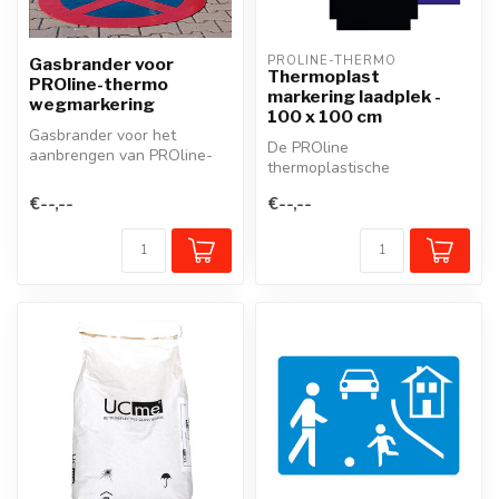
PROLINE-THERMO
Gasbrander voor
Thermoplast
PROline-thermo
markering laadplek -
wegmarkering
100 x 100 cm
Gasbrander voor het
De PROline
aanbrengen van PROline-
thermoplastische
thermoplastische
wegmarkering is een
wegmarkeringen.
€--,--
€--,--
voorgevormd
thermoplastisch mate...