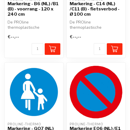
Markering - B6 (NL) /B1
Markering - C14 (NL)
(B) - voorrang - 120 x
/C11 (B) - fietsverbod -
240 cm
Ø 100 cm
De PROline
De PROline
thermoplastische
thermoplastische
wegmarkering is een
wegmarkering is een
€--,--
€--,--
voorgevormd
voorgevormd
thermoplastisch mate...
thermoplastisch mate...
PROLINE-THERMO
PROLINE-THERMO
Markering - GO7 (NL)
Markering E06 (NL) /E1