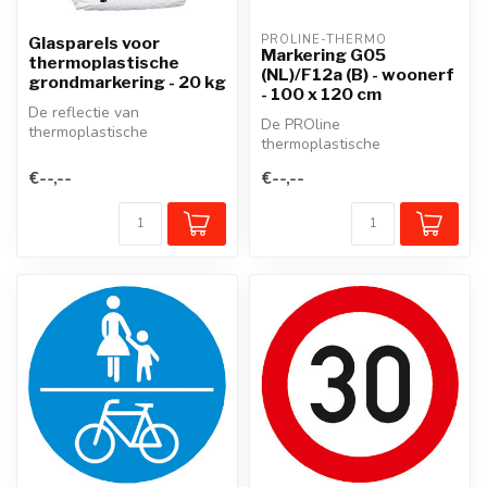
PROLINE-THERMO
Glasparels voor
Markering G05
thermoplastische
(NL)/F12a (B) - woonerf
grondmarkering - 20 kg
- 100 x 120 cm
De reflectie van
De PROline
thermoplastische
thermoplastische
grondmarkeringen verhoogt
wegmarkering is een
aanzienlijk door het...
€--,--
€--,--
voorgevormd
thermoplastisch mate...