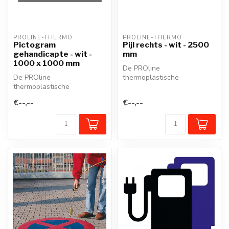
PROLINE-THERMO
PROLINE-THERMO
Pictogram
Pijl rechts - wit - 2500
gehandicapte - wit -
mm
1000 x 1000 mm
De PROline
De PROline
thermoplastische
thermoplastische
wegmarkering is een
wegmarkering is een
voorgevormd
€--,--
€--,--
voorgevormd
thermoplastisch mate...
thermoplastisch mate...