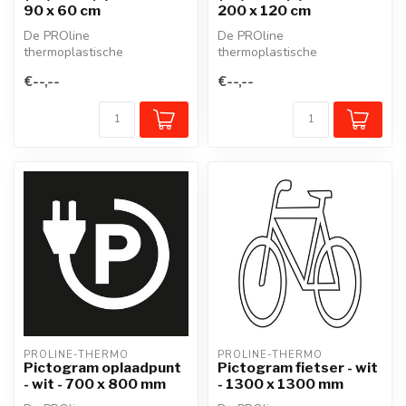
90 x 60 cm
200 x 120 cm
De PROline
De PROline
thermoplastische
thermoplastische
wegmarkering is een
wegmarkering is een
€--,--
€--,--
voorgevormd
voorgevormd
thermoplastisch mate...
thermoplastisch mate...
PROLINE-THERMO
PROLINE-THERMO
Pictogram oplaadpunt
Pictogram fietser - wit
- wit - 700 x 800 mm
- 1300 x 1300 mm