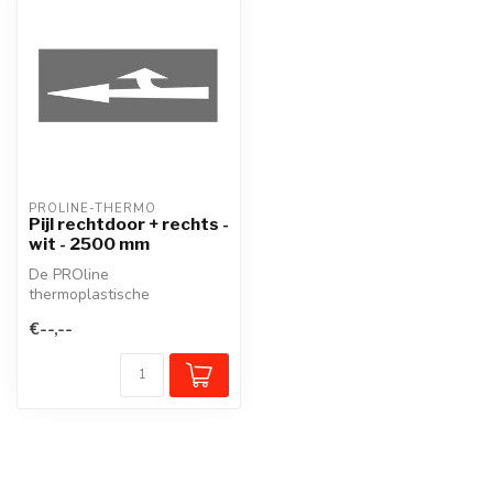
PROLINE-THERMO
Pijl rechtdoor + rechts -
wit - 2500 mm
De PROline
thermoplastische
wegmarkering is een
€--,--
voorgevormd
thermoplastisch mate...