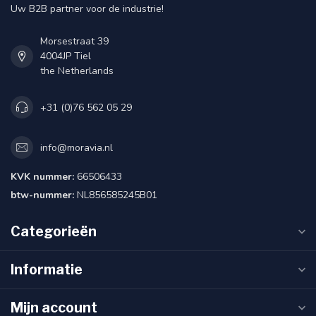
Uw B2B partner voor de industrie!
Morsestraat 39
4004JP Tiel
the Netherlands
+31 (0)76 562 05 29
info@moravia.nl
KVK nummer:
66506433
btw-nummer:
NL856585245B01
Categorieën
Informatie
Mijn account