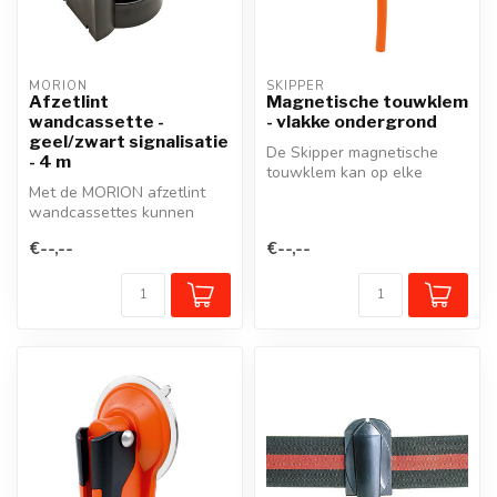
MORION
SKIPPER
Afzetlint
Magnetische touwklem
wandcassette -
- vlakke ondergrond
geel/zwart signalisatie
De Skipper magnetische
- 4 m
touwklem kan op elke
Met de MORION afzetlint
vlakke ondergrond worden
wandcassettes kunnen
geplaatst e...
looppaden of werkzones
€--,--
€--,--
snel en effe...