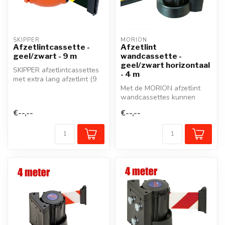
SKIPPER
MORION
Afzetlintcassette -
Afzetlint
geel/zwart - 9 m
wandcassette -
geel/zwart horizontaal
SKIPPER afzetlintcassettes
- 4 m
met extra lang afzetlint (9
m) voor het snel en effec...
Met de MORION afzetlint
wandcassettes kunnen
looppaden of werkzones
€--,--
€--,--
snel en effe...