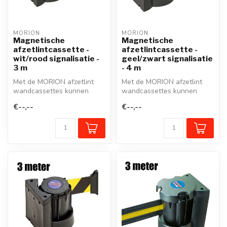
MORION
MORION
Magnetische
Magnetische
afzetlintcassette -
afzetlintcassette -
wit/rood signalisatie -
geel/zwart signalisatie
3 m
- 4 m
Met de MORION afzetlint
Met de MORION afzetlint
wandcassettes kunnen
wandcassettes kunnen
looppaden of werkzones
looppaden of werkzones
€--,--
€--,--
snel en effe...
snel en effe...