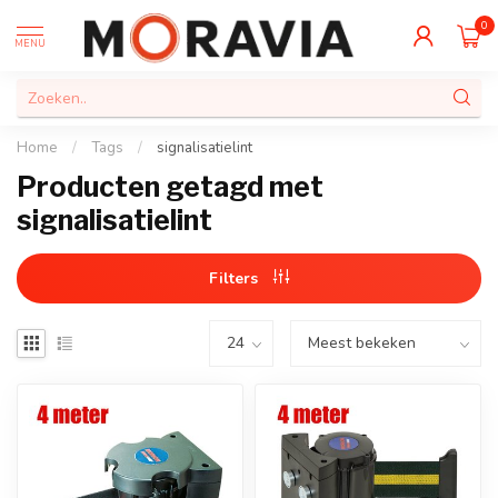
0
MENU
Home
/
Tags
/
signalisatielint
Producten getagd met
signalisatielint
Filters