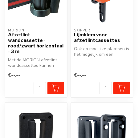
MORION
SKIPPER
Afzetlint
Lijmklem voor
wandcassette -
afzetlintcassettes
rood/zwart horizontaal
Ook op moeilijke plaatsen is
- 3 m
het mogelijk om een
Met de MORION afzetlint
tijdelijke afbakening te
wandcassettes kunnen
instal...
looppaden of werkzones
€--,--
€--,--
snel en effe...