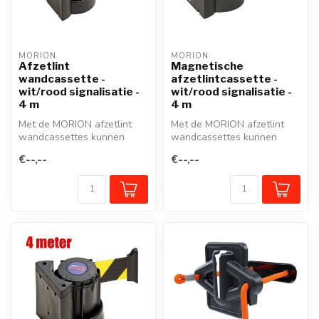
MORION
MORION
Afzetlint
Magnetische
wandcassette -
afzetlintcassette -
wit/rood signalisatie -
wit/rood signalisatie -
4 m
4 m
Met de MORION afzetlint
Met de MORION afzetlint
wandcassettes kunnen
wandcassettes kunnen
looppaden of werkzones
looppaden of werkzones
€--,--
€--,--
snel en effe...
snel en effe...