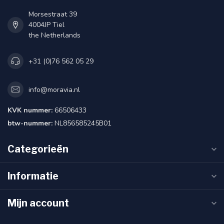
Morsestraat 39
4004JP Tiel
the Netherlands
+31 (0)76 562 05 29
info@moravia.nl
KVK nummer:
66506433
btw-nummer:
NL856585245B01
Categorieën
Informatie
Mijn account