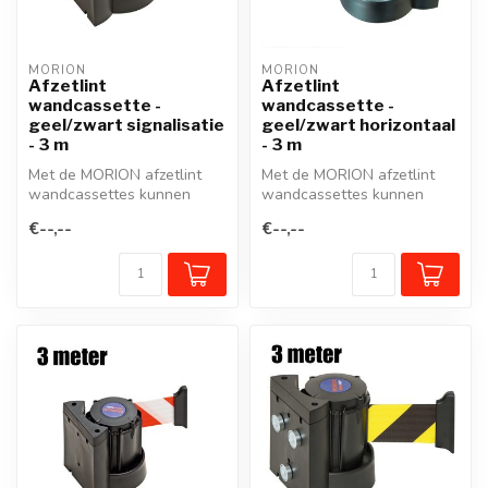
MORION
MORION
Afzetlint
Afzetlint
wandcassette -
wandcassette -
geel/zwart signalisatie
geel/zwart horizontaal
- 3 m
- 3 m
Met de MORION afzetlint
Met de MORION afzetlint
wandcassettes kunnen
wandcassettes kunnen
looppaden of werkzones
looppaden of werkzones
€--,--
€--,--
snel en effe...
snel en effe...