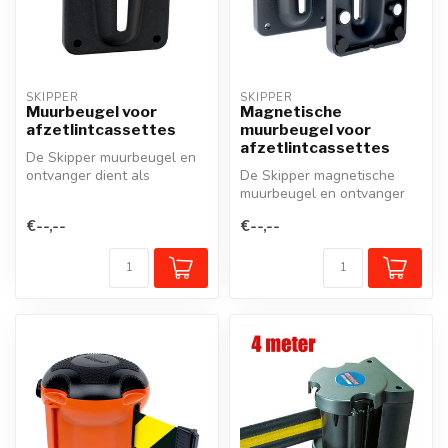
SKIPPER
SKIPPER
Muurbeugel voor
Magnetische
afzetlintcassettes
muurbeugel voor
afzetlintcassettes
De Skipper muurbeugel en
ontvanger dient als
De Skipper magnetische
ontvanger van het afzetlint
muurbeugel en ontvanger
van all...
kan probleemloos op een
€--,--
€--,--
metalen o...