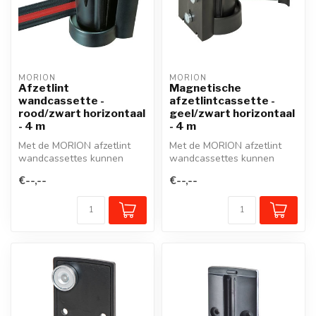
MORION
MORION
Afzetlint
Magnetische
wandcassette -
afzetlintcassette -
rood/zwart horizontaal
geel/zwart horizontaal
- 4 m
- 4 m
Met de MORION afzetlint
Met de MORION afzetlint
wandcassettes kunnen
wandcassettes kunnen
looppaden of werkzones
looppaden of werkzones
€--,--
€--,--
snel en effe...
snel en effe...