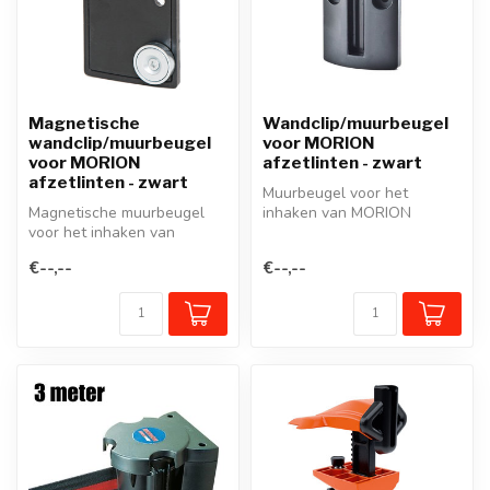
Magnetische
Wandclip/muurbeugel
wandclip/muurbeugel
voor MORION
voor MORION
afzetlinten - zwart
afzetlinten - zwart
Muurbeugel voor het
Magnetische muurbeugel
inhaken van MORION
voor het inhaken van
afzetlinten. NIET geschikt
MORION afzetlinten. Voor
voor afzetlin...
€--,--
€--,--
metalen ond...