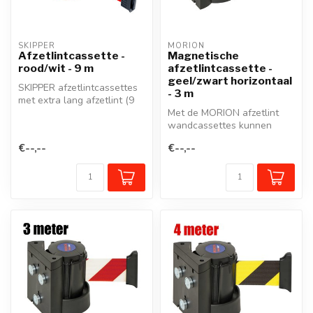
SKIPPER
MORION
Afzetlintcassette -
Magnetische
rood/wit - 9 m
afzetlintcassette -
geel/zwart horizontaal
SKIPPER afzetlintcassettes
- 3 m
met extra lang afzetlint (9
m) voor het snel en effec...
Met de MORION afzetlint
wandcassettes kunnen
looppaden of werkzones
€--,--
€--,--
snel en effe...