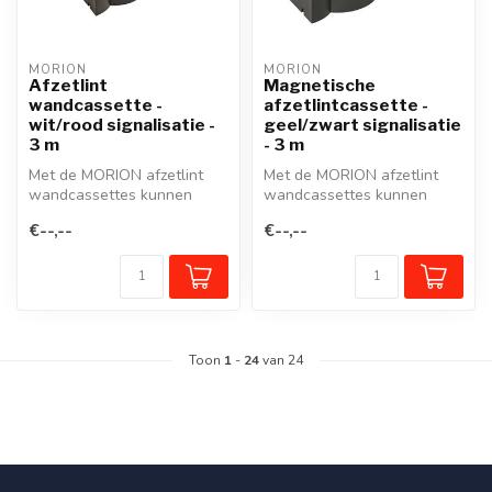
MORION
MORION
Afzetlint
Magnetische
wandcassette -
afzetlintcassette -
wit/rood signalisatie -
geel/zwart signalisatie
3 m
- 3 m
Met de MORION afzetlint
Met de MORION afzetlint
wandcassettes kunnen
wandcassettes kunnen
looppaden of werkzones
looppaden of werkzones
€--,--
€--,--
snel en effe...
snel en effe...
Toon
1
-
24
van 24