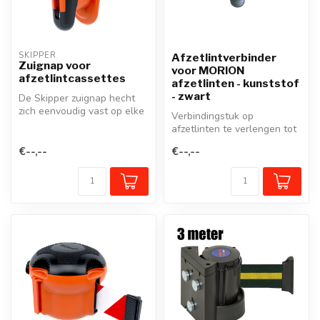
SKIPPER
Afzetlintverbinder
Zuignap voor
voor MORION
afzetlintcassettes
afzetlinten - kunststof
- zwart
De Skipper zuignap hecht
zich eenvoudig vast op elke
Verbindingstuk op
gladde ondergrond. Hij
afzetlinten te verlengen tot
word...
8 meter. Geschikt voor
€--,--
€--,--
MORION af...