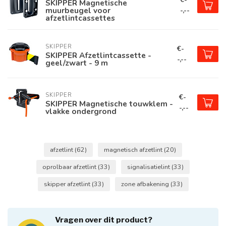
SKIPPER Magnetische
muurbeugel voor
-,--
afzetlintcassettes
SKIPPER
€-
SKIPPER Afzetlintcassette -
-,--
geel/zwart - 9 m
SKIPPER
€-
SKIPPER Magnetische touwklem -
-,--
vlakke ondergrond
afzetlint
(62)
magnetisch afzetlint
(20)
oprolbaar afzetlint
(33)
signalisatielint
(33)
skipper afzetlint
(33)
zone afbakening
(33)
Vragen over dit product?