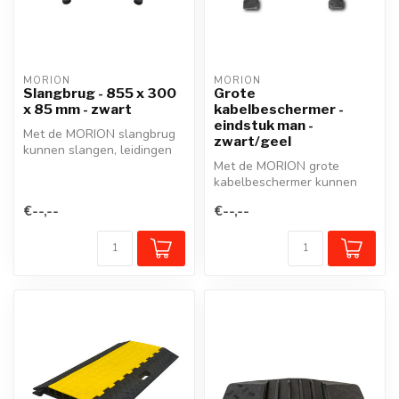
MORION
MORION
Slangbrug - 855 x 300
Grote
x 85 mm - zwart
kabelbeschermer -
eindstuk man -
Met de MORION slangbrug
zwart/geel
kunnen slangen, leidingen
en kabels tot 75 mm
Met de MORION grote
diameter d...
kabelbeschermer kunnen
kabels, slangen of leidingen
€--,--
€--,--
probleem...