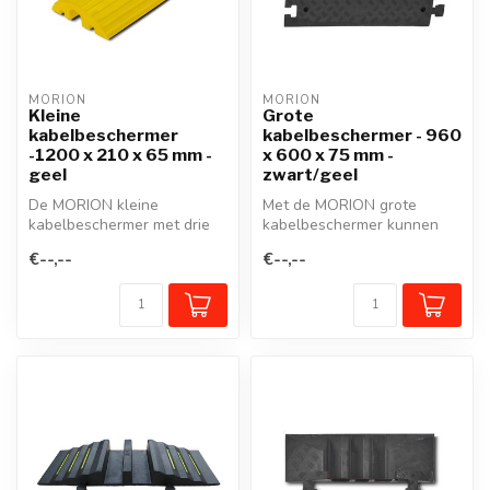
MORION
MORION
Kleine
Grote
kabelbeschermer
kabelbeschermer - 960
-1200 x 210 x 65 mm -
x 600 x 75 mm -
geel
zwart/geel
De MORION kleine
Met de MORION grote
kabelbeschermer met drie
kabelbeschermer kunnen
kanalen maakt het
kabels, slangen of leidingen
€--,--
€--,--
probleemloos overrij...
probleem...