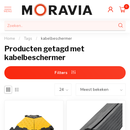
0
MENU
Home
/
Tags
/
kabelbeschermer
Producten getagd met
kabelbeschermer
Filters