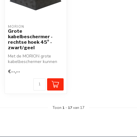
MORION
Grote
kabelbeschermer -
rechtse hoek 45° -
zwart/geel
Met de MORION grote
kabelbeschermer kunnen
kabels, slangen of leidingen
€--,--
probleem...
Toon
1
-
17
van 17