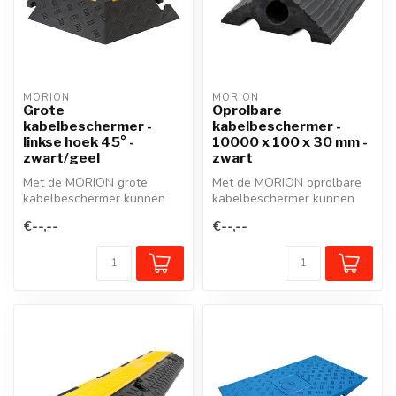
MORION
MORION
Grote
Oprolbare
kabelbeschermer -
kabelbeschermer -
linkse hoek 45° -
10000 x 100 x 30 mm -
zwart/geel
zwart
Met de MORION grote
Met de MORION oprolbare
kabelbeschermer kunnen
kabelbeschermer kunnen
kabels, slangen of leidingen
kabels en kleine slangen
€--,--
€--,--
probleem...
eenvoudi...