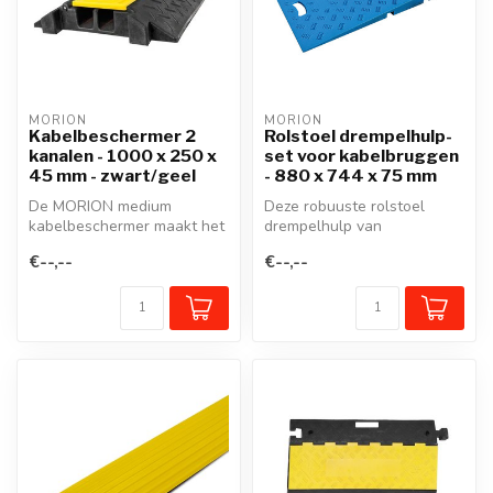
MORION
MORION
Kabelbeschermer 2
Rolstoel drempelhulp-
kanalen - 1000 x 250 x
set voor kabelbruggen
45 mm - zwart/geel
- 880 x 744 x 75 mm
De MORION medium
Deze robuuste rolstoel
kabelbeschermer maakt het
drempelhulp van
gemakkelijk om veilig over
gerecycleerd rubber is
€--,--
€--,--
kabels, kl...
compatibel met de ...