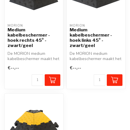
MORION
MORION
Medium
Medium
kabelbeschermer -
kabelbeschermer -
hoek rechts 45° -
hoek links 45° -
zwart/geel
zwart/geel
De MORION medium
De MORION medium
kabelbeschermer maakt het
kabelbeschermer maakt het
gemakkelijk om veilig over
gemakkelijk om veilig over
€--,--
€--,--
kabels, kl...
kabels, kl...