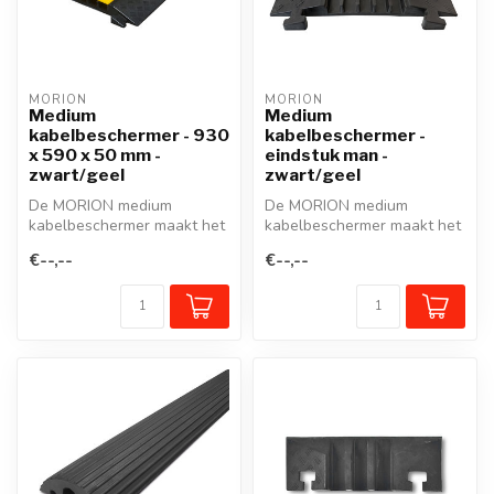
MORION
MORION
Medium
Medium
kabelbeschermer - 930
kabelbeschermer -
x 590 x 50 mm -
eindstuk man -
zwart/geel
zwart/geel
De MORION medium
De MORION medium
kabelbeschermer maakt het
kabelbeschermer maakt het
gemakkelijk om veilig over
gemakkelijk om veilig over
€--,--
€--,--
kabels, kl...
kabels, kl...