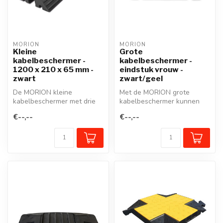
MORION
MORION
Kleine
Grote
kabelbeschermer -
kabelbeschermer -
1200 x 210 x 65 mm -
eindstuk vrouw -
zwart
zwart/geel
De MORION kleine
Met de MORION grote
kabelbeschermer met drie
kabelbeschermer kunnen
kanalen maakt het
kabels, slangen of leidingen
€--,--
€--,--
probleemloos overrij...
probleem...