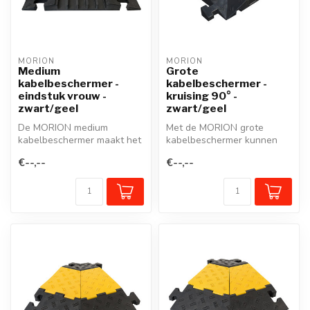
MORION
MORION
Medium
Grote
kabelbeschermer -
kabelbeschermer -
eindstuk vrouw -
kruising 90° -
zwart/geel
zwart/geel
De MORION medium
Met de MORION grote
kabelbeschermer maakt het
kabelbeschermer kunnen
gemakkelijk om veilig over
kabels, slangen of leidingen
€--,--
€--,--
kabels, kl...
probleem...