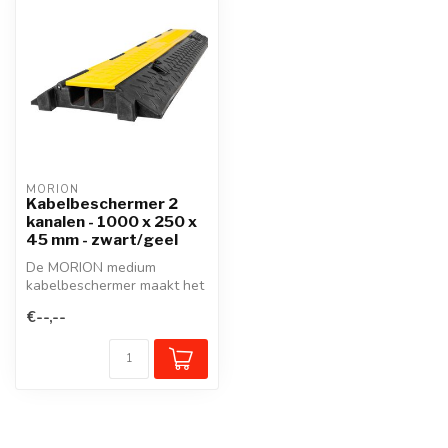
MORION
Kabelbeschermer 2
kanalen - 1000 x 250 x
45 mm - zwart/geel
De MORION medium
kabelbeschermer maakt het
gemakkelijk om veilig over
€--,--
kabels, kl...