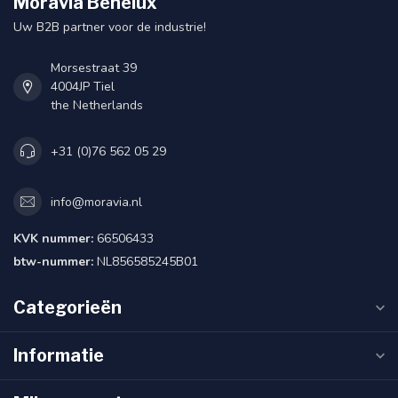
Moravia Benelux
Uw B2B partner voor de industrie!
Morsestraat 39
4004JP Tiel
the Netherlands
+31 (0)76 562 05 29
info@moravia.nl
KVK nummer:
66506433
btw-nummer:
NL856585245B01
Categorieën
Informatie