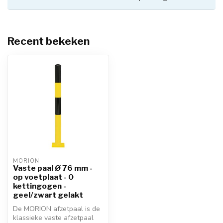
Recent bekeken
MORION
Vaste paal Ø 76 mm -
op voetplaat - 0
kettingogen -
geel/zwart gelakt
De MORION afzetpaal is de
klassieke vaste afzetpaal