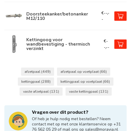
€--,-
Doorsteekanker/betonanker
M12/110
-
Kettingoog voor
€-
wandbevestiging - thermisch
-,--
verzinkt
afzetpaal
(449)
afzetpaal op voetplaat
(66)
kettingpaal
(288)
kettingpaal op voetplaat
(66)
vaste afzetpaal
(131)
vaste kettingpaal
(131)
Vragen over dit product?
Of heb je hulp nodig met bestellen? Neem
contact met op met onze klantenservice op +31
76 562 05 29 of mail ons op
sales@moravia.nl