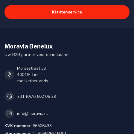
Klantenservice
Moravia Benelux
Uw B2B partner voor de industrie!
Morsestraat 39
4004JP Tiel
the Netherlands
+31 (0)76 562 05 29
info@moravia.nl
KVK nummer:
66506433
btw-nummer:
NL856585245B01