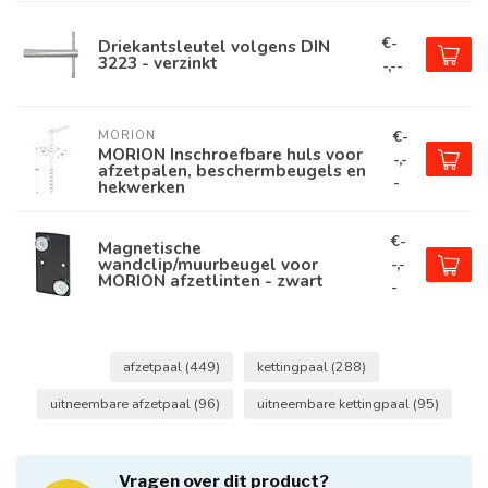
€-
Driekantsleutel volgens DIN
3223 - verzinkt
-,--
€-
MORION
MORION Inschroefbare huls voor
-,-
afzetpalen, beschermbeugels en
-
hekwerken
€-
Magnetische
wandclip/muurbeugel voor
-,-
MORION afzetlinten - zwart
-
afzetpaal
(449)
kettingpaal
(288)
uitneembare afzetpaal
(96)
uitneembare kettingpaal
(95)
Vragen over dit product?