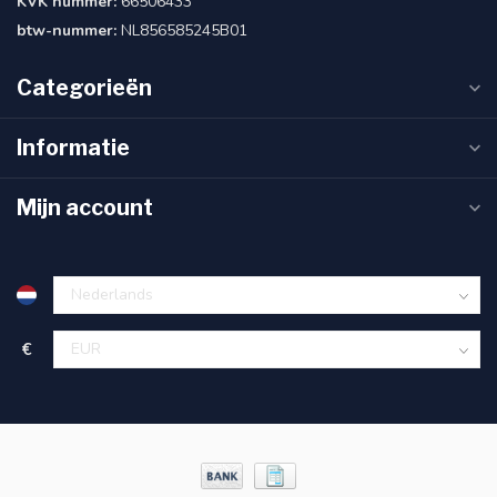
KVK nummer:
66506433
btw-nummer:
NL856585245B01
Categorieën
Informatie
Mijn account
€