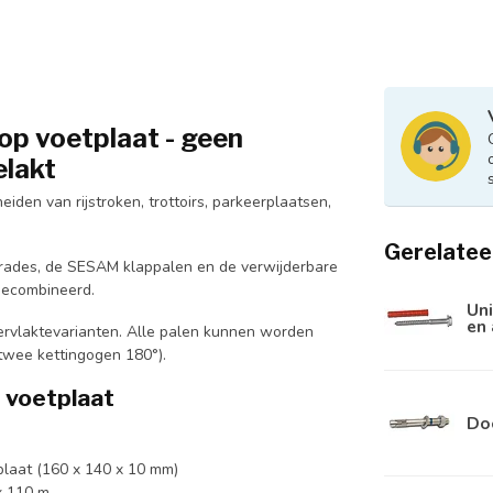
p voetplaat - geen
elakt
iden van rijstroken, trottoirs, parkeerplaatsen,
Gerelatee
ades, de SESAM klappalen en de verwijderbare
gecombineerd.
Uni
en
pervlaktevarianten. Alle palen kunnen worden
twee kettingogen 180°).
 voetplaat
Do
laat (160 x 140 x 10 mm)
x 110 m