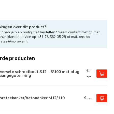
Vragen over dit product?
Of heb je hulp nodig met bestellen? Neem contact met op met
onze klantenservice op +31 76 562 05 29 of mail ons op
sales@moravia.nl
rde producten
€-
versele schroefbout S12 - 8/100 met plug
 aangegoten ring
-,--
orsteekanker/betonanker M12/110
€--,--