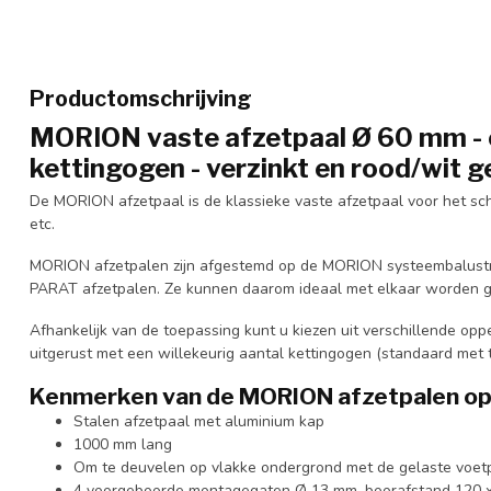
Productomschrijving
MORION vaste afzetpaal Ø 60 mm - o
kettingogen - verzinkt en rood/wit g
De MORION afzetpaal is de klassieke vaste afzetpaal voor het sche
etc.
MORION afzetpalen zijn afgestemd op de MORION systeembalustr
PARAT afzetpalen. Ze kunnen daarom ideaal met elkaar worden 
Afhankelijk van de toepassing kunt u kiezen uit verschillende op
uitgerust met een willekeurig aantal kettingogen (standaard met 
Kenmerken van de MORION afzetpalen op
Stalen afzetpaal met aluminium kap
1000 mm lang
Om te deuvelen op vlakke ondergrond met de gelaste voetp
4 voorgeboorde montagegaten Ø 13 mm, boorafstand 120 