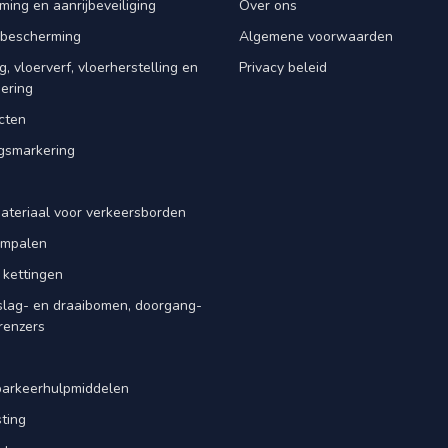
ing en aanrijbeveiliging
Over ons
rbescherming
Algemene voorwaarden
, vloerverf, vloerherstelling en
Privacy beleid
dering
cten
smarkering
ateriaal voor verkeersborden
iempalen
 kettingen
slag- en draaibomen, doorgang-
renzers
d
parkeerhulpmiddelen
ting