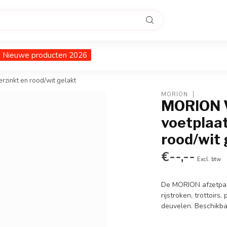
Nieuwe producten 2026
erzinkt en rood/wit gelakt
MORION
MORION V
voetplaat
rood/wit 
€--,--
Excl. btw
De MORION afzetpaal
rijstroken, trottoir
deuvelen. Beschikba