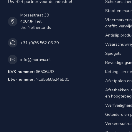
Uw B2B partner voor de industrie!
Schokbescherm
Stoot en muu
Morsestraat 39
Vloermarkering
4004JP Tiel
graffiti verwij
the Netherlands
Antislip produ
+31 (0)76 562 05 29
Waarschuwing
Spiegels
info@moravia.nl
Bevestigingsm
KVK nummer:
66506433
Ketting- en r
btw-nummer:
NL856585245B01
Afzetpalen en
Afzethekken, 
en hoogtebeg
Werfveilighei
Geleiders en 
Verkeersuitrus