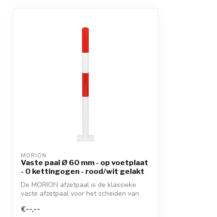
MORION
Vaste paal Ø 60 mm - op voetplaat
- 0 kettingogen - rood/wit gelakt
De MORION afzetpaal is de klassieke
vaste afzetpaal voor het scheiden van
rijstr...
€--,--