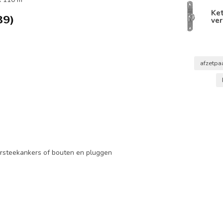
Ke
39)
ver
afzetpa
rsteekankers of bouten en pluggen