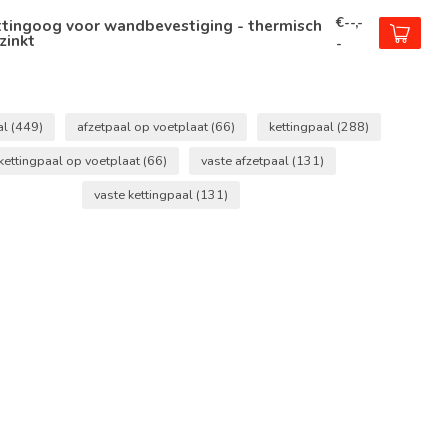
€--,-
ttingoog voor wandbevestiging - thermisch
zinkt
-
al
(449)
afzetpaal op voetplaat
(66)
kettingpaal
(288)
kettingpaal op voetplaat
(66)
vaste afzetpaal
(131)
vaste kettingpaal
(131)