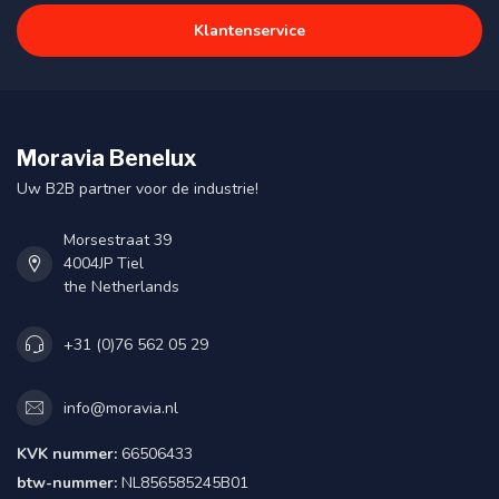
Klantenservice
Moravia Benelux
Uw B2B partner voor de industrie!
Morsestraat 39
4004JP Tiel
the Netherlands
+31 (0)76 562 05 29
info@moravia.nl
KVK nummer:
66506433
btw-nummer:
NL856585245B01