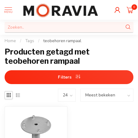
0
MENU
Home
/
Tags
/
teobehoren rampaal
Producten getagd met
teobehoren rampaal
Filters