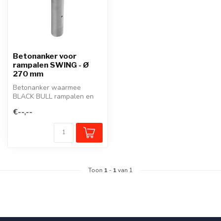
Betonanker voor
rampalen SWING - Ø
270 mm
Betonanker waarmee
BLACK BULL rampalen en
draaiende rampalen SWING
€--,--
kunnen worden...
Toon
1
-
1
van 1