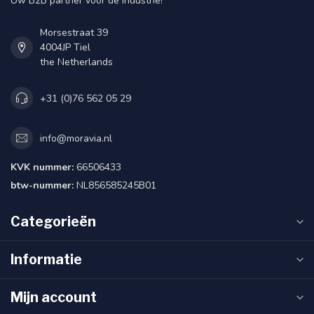
Uw B2B partner voor de industrie!
Morsestraat 39
4004JP Tiel
the Netherlands
+31 (0)76 562 05 29
info@moravia.nl
KVK nummer:
66506433
btw-nummer:
NL856585245B01
Categorieën
Informatie
Mijn account