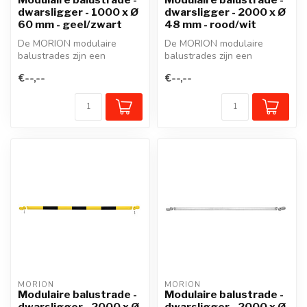
dwarsligger - 1000 x Ø
dwarsligger - 2000 x Ø
60 mm - geel/zwart
48 mm - rood/wit
De MORION modulaire
De MORION modulaire
balustrades zijn een
balustrades zijn een
beschermreling van staal in
beschermreling van staal in
€--,--
€--,--
een modulai...
een modulai...
MORION
MORION
Modulaire balustrade -
Modulaire balustrade -
dwarsligger - 2000 x Ø
dwarsligger - 2000 x Ø