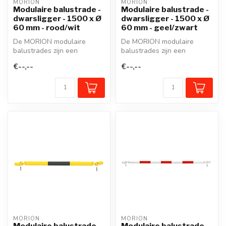
MORION
MORION
Modulaire balustrade -
Modulaire balustrade -
dwarsligger - 1500 x Ø
dwarsligger - 1500 x Ø
60 mm - rood/wit
60 mm - geel/zwart
De MORION modulaire
De MORION modulaire
balustrades zijn een
balustrades zijn een
beschermreling van staal in
beschermreling van staal in
€--,--
€--,--
een modulai...
een modulai...
MORION
MORION
Modulaire balustrade -
Modulaire balustrade -