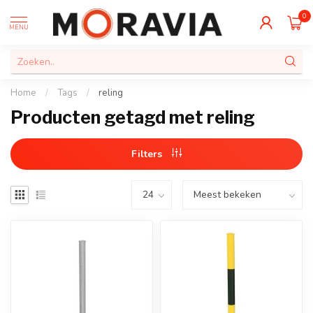
0
MENU
Home
/
Tags
/
reling
Producten getagd met reling
Filters