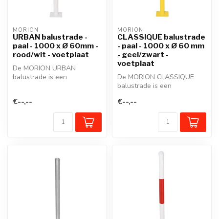
MORION
MORION
URBAN balustrade -
CLASSIQUE balustrade
paal - 1000 x Ø 60mm -
- paal - 1000 x Ø 60 mm
rood/wit - voetplaat
- geel/zwart -
voetplaat
De MORION URBAN
balustrade is een
De MORION CLASSIQUE
beschermreling van staal in
balustrade is een
een modulair syste...
beschermreling van staal in
€--,--
€--,--
een modulair s...