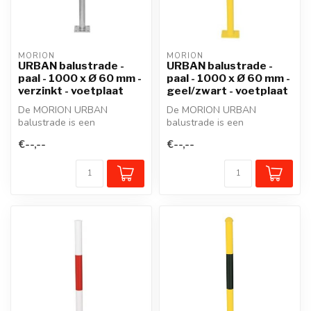
MORION
MORION
URBAN balustrade -
URBAN balustrade -
paal - 1000 x Ø 60 mm -
paal - 1000 x Ø 60 mm -
verzinkt - voetplaat
geel/zwart - voetplaat
De MORION URBAN
De MORION URBAN
balustrade is een
balustrade is een
beschermreling van staal in
beschermreling van staal in
€--,--
€--,--
een modulair syste...
een modulair syste...