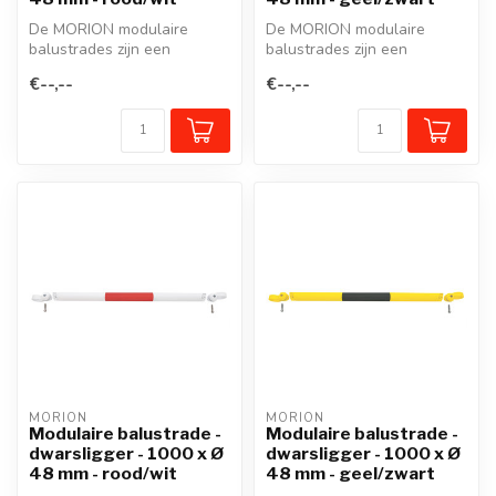
De MORION modulaire
De MORION modulaire
balustrades zijn een
balustrades zijn een
beschermreling van staal in
beschermreling van staal in
€--,--
€--,--
een modulai...
een modulai...
MORION
MORION
Modulaire balustrade -
Modulaire balustrade -
dwarsligger - 1000 x Ø
dwarsligger - 1000 x Ø
48 mm - rood/wit
48 mm - geel/zwart