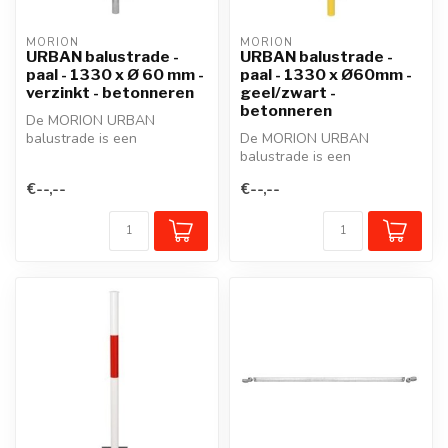
MORION
MORION
URBAN balustrade -
URBAN balustrade -
paal - 1330 x Ø 60 mm -
paal - 1330 x Ø60mm -
verzinkt - betonneren
geel/zwart -
betonneren
De MORION URBAN
balustrade is een
De MORION URBAN
beschermreling van staal in
balustrade is een
een modulair syste...
beschermreling van staal in
€--,--
€--,--
een modulair syste...