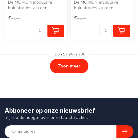
De MORION modulaire
De MORION modulaire
balustrades zijn een
balustrades zijn een
beschermreling van staal in
beschermreling van staal in
€--,--
€--,--
een modulai...
een modulai...
Toon
1
-
24
van 30
Toon meer
Abboneer op onze nieuwsbrief
Blijf op de hoogte over onze laatste acties