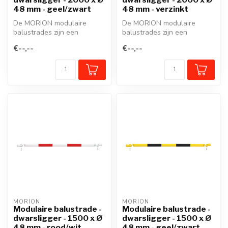
48 mm - geel/zwart
48 mm - verzinkt
De MORION modulaire
De MORION modulaire
balustrades zijn een
balustrades zijn een
beschermreling van staal in
beschermreling van staal in
€--,--
€--,--
een modulai...
een modulai...
MORION
MORION
Modulaire balustrade -
Modulaire balustrade -
dwarsligger - 1500 x Ø
dwarsligger - 1500 x Ø
48 mm - rood/wit
48 mm - geel/zwart