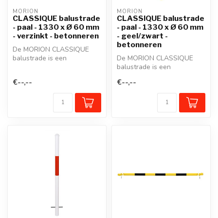
MORION
MORION
CLASSIQUE balustrade
CLASSIQUE balustrade
- paal - 1330 x Ø 60 mm
- paal - 1330 x Ø 60 mm
- verzinkt - betonneren
- geel/zwart -
betonneren
De MORION CLASSIQUE
balustrade is een
De MORION CLASSIQUE
beschermreling van staal in
balustrade is een
een modulair s...
beschermreling van staal in
€--,--
€--,--
een modulair s...