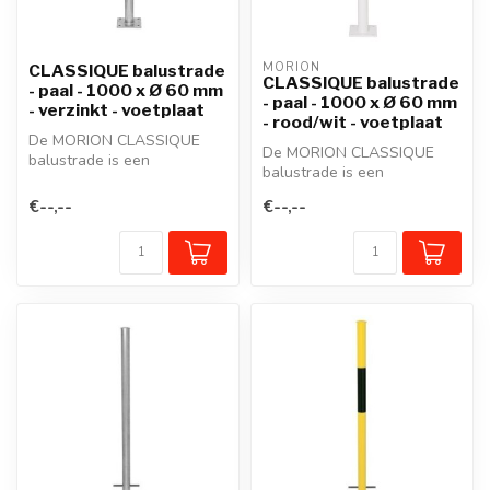
MORION
CLASSIQUE balustrade
CLASSIQUE balustrade
- paal - 1000 x Ø 60 mm
- paal - 1000 x Ø 60 mm
- verzinkt - voetplaat
- rood/wit - voetplaat
De MORION CLASSIQUE
De MORION CLASSIQUE
balustrade is een
balustrade is een
beschermreling van staal in
beschermreling van staal in
een modulair s...
€--,--
€--,--
een modulair s...