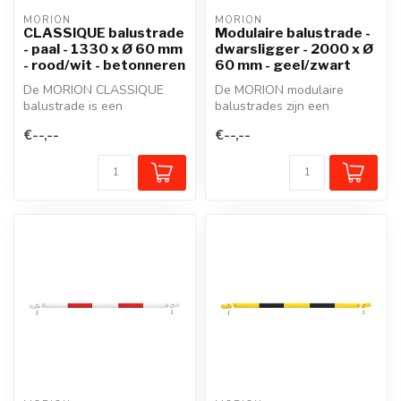
MORION
MORION
CLASSIQUE balustrade
Modulaire balustrade -
- paal - 1330 x Ø 60 mm
dwarsligger - 2000 x Ø
- rood/wit - betonneren
60 mm - geel/zwart
De MORION CLASSIQUE
De MORION modulaire
balustrade is een
balustrades zijn een
beschermreling van staal in
beschermreling van staal in
€--,--
€--,--
een modulair s...
een modulai...