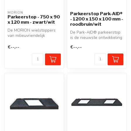
MORION
Parkeerstop Park-AID®
Parkeerstop - 750 x 90
- 1200 x 150 x 100 mm -
x 120 mm - zwart/wit
roodbruin/wit
De MORION wielstoppers
De Park-AID® parkeerstop
van milieuvriendelijk
is de nieuwste ontwikkeling
gerecycleerd rubber vormen
van onze beproefde
een fron...
€--,--
€--,--
wielstop...