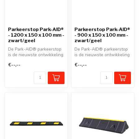
Parkeerstop Park-AID®
Parkeerstop Park-AID®
- 1200 x 150 x 100 mm -
- 900 x 150 x 100 mm -
zwart/geel
zwart/geel
De Park-AID® parkeerstop
De Park-AID® parkeerstop
is de nieuwste ontwikkeling
is de nieuwste ontwikkeling
van onze beproefde
van onze beproefde
€--,--
€--,--
wielstop...
wielstop...