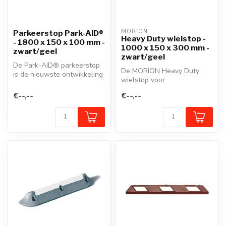
MORION
Parkeerstop Park-AID®
Heavy Duty wielstop -
- 1800 x 150 x 100 mm -
1000 x 150 x 300 mm -
zwart/geel
zwart/geel
De Park-AID® parkeerstop
De MORION Heavy Duty
is de nieuwste ontwikkeling
wielstop voor
van onze beproefde
vrachtwagens, bussen,
wielstop...
€--,--
€--,--
grote voertuigen en ind...