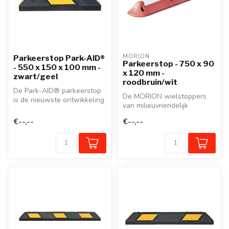
MORION
Parkeerstop Park-AID®
Parkeerstop - 750 x 90
- 550 x 150 x 100 mm -
x 120 mm -
zwart/geel
roodbruin/wit
De Park-AID® parkeerstop
De MORION wielstoppers
is de nieuwste ontwikkeling
van milieuvriendelijk
van onze beproefde
gerecycleerd rubber vormen
wielstop...
€--,--
€--,--
een fron...