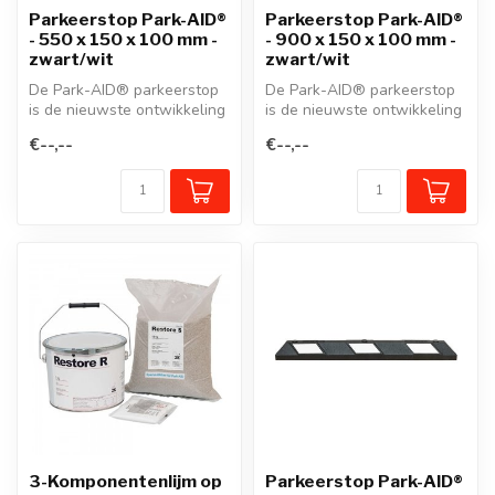
Parkeerstop Park-AID®
Parkeerstop Park-AID®
- 550 x 150 x 100 mm -
- 900 x 150 x 100 mm -
zwart/wit
zwart/wit
De Park-AID® parkeerstop
De Park-AID® parkeerstop
is de nieuwste ontwikkeling
is de nieuwste ontwikkeling
van onze beproefde
van onze beproefde
€--,--
€--,--
wielstop...
wielstop...
3-Komponentenlijm op
Parkeerstop Park-AID®