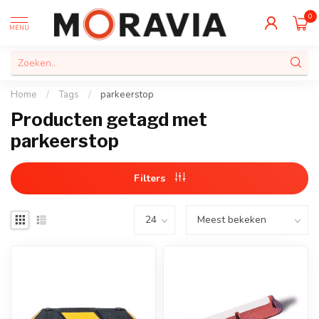
0
MENU
Home
/
Tags
/
parkeerstop
Producten getagd met
parkeerstop
Filters