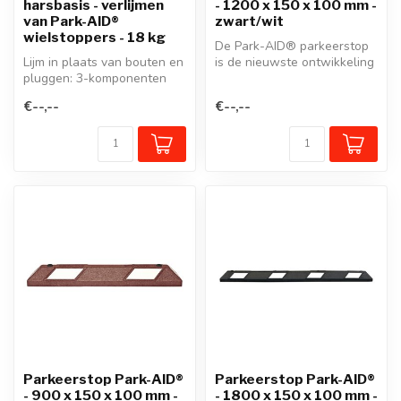
harsbasis - verlijmen
- 1200 x 150 x 100 mm -
van Park-AID®
zwart/wit
wielstoppers - 18 kg
De Park-AID® parkeerstop
Lijm in plaats van bouten en
is de nieuwste ontwikkeling
pluggen: 3-komponenten
van onze beproefde
lijm op harsbasis met snel
wielstop...
€--,--
€--,--
r...
Parkeerstop Park-AID®
Parkeerstop Park-AID®
- 900 x 150 x 100 mm -
- 1800 x 150 x 100 mm -