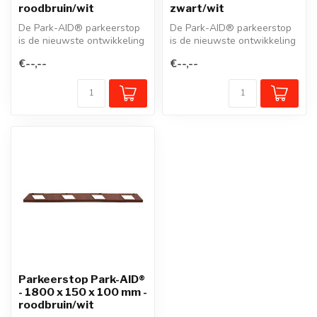
roodbruin/wit
zwart/wit
De Park-AID® parkeerstop
De Park-AID® parkeerstop
is de nieuwste ontwikkeling
is de nieuwste ontwikkeling
van onze beproefde
van onze beproefde
€--,--
€--,--
wielstop...
wielstop...
Parkeerstop Park-AID®
- 1800 x 150 x 100 mm -
roodbruin/wit