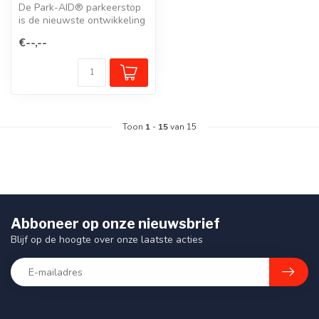
De Park-AID® parkeerstop
is de nieuwste ontwikkeling
van onze beproefde
€--,--
wielstop...
Toon
1
-
15
van 15
Abboneer op onze nieuwsbrief
Blijf op de hoogte over onze laatste acties