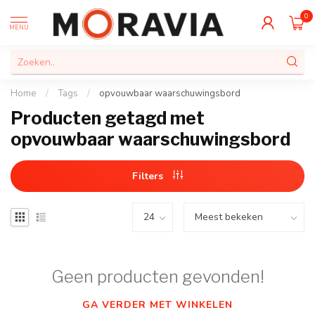
0
MENU
Home
/
Tags
/
opvouwbaar waarschuwingsbord
Producten getagd met
opvouwbaar waarschuwingsbord
Filters
Geen producten gevonden!
GA VERDER MET WINKELEN