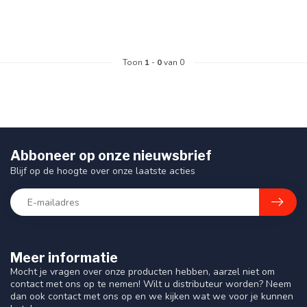
Toon
1
-
0
van 0
Abboneer op onze nieuwsbrief
Blijf op de hoogte over onze laatste acties
Meer informatie
Mocht je vragen over onze producten hebben, aarzel niet om
contact met ons op te nemen! Wilt u distributeur worden? Neem
dan ook contact met ons op en we kijken wat we voor je kunnen