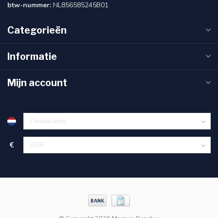
btw-nummer:
NL856585245B01
Categorieën
Informatie
Mijn account
€