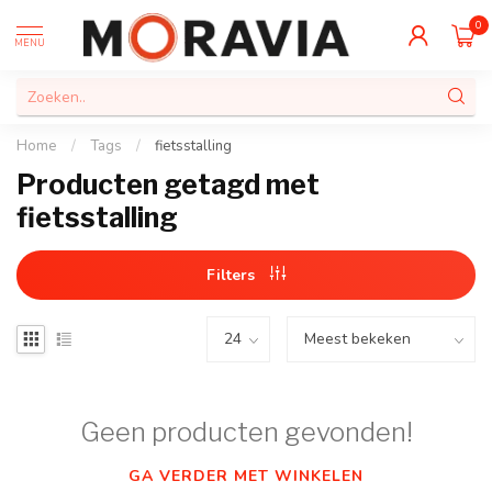
0
MENU
Home
/
Tags
/
fietsstalling
Producten getagd met
fietsstalling
Filters
Geen producten gevonden!
GA VERDER MET WINKELEN