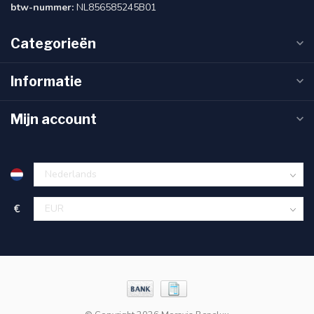
btw-nummer:
NL856585245B01
Categorieën
Informatie
Mijn account
€