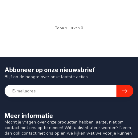
Toon
1
-
0
van 0
Abboneer op onze nieuwsbrief
Blijf op de hoogte over onze laatste acties
Meer informatie
Mocht je vragen over onze producten hebben, aarzel niet om
contact met ons op te nemen! Wilt u distributeur worden? Neem
dan ook contact met ons op en we kijken wat we voor je kunnen