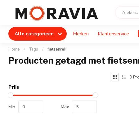
Alle categorieën
Merken
Klantenservice
Home
/
Tags
/
fietsenrek
Producten getagd met fietsen
0
Pro
Prijs
Min
Max