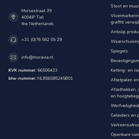
Stoot en muu
Morsestraat 39
Vloermarkering
4004JP Tiel
graffiti verwij
the Netherlands
Antislip produ
+31 (0)76 562 05 29
Waarschuwing
Spiegels
info@moravia.nl
Bevestigingsm
KVK nummer:
66506433
Ketting- en r
btw-nummer:
NL856585245B01
Afzetpalen en
Afzethekken, 
en hoogtebeg
Werfveilighei
Geleiders en 
Verkeersuitrus
Openbare rui