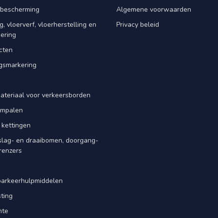
rbescherming
Algemene voorwaarden
, vloerverf, vloerherstelling en
Privacy beleid
dering
cten
smarkering
ateriaal voor verkeersborden
iempalen
 kettingen
slag- en draaibomen, doorgang-
renzers
d
parkeerhulpmiddelen
ting
mte