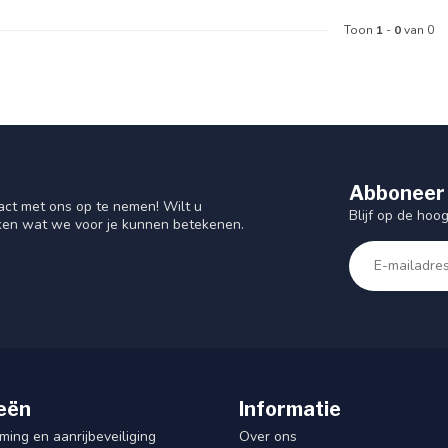
Toon
1
-
0
van 0
Abboneer 
act met ons op te nemen! Wilt u
Blijf op de hoo
ken wat we voor je kunnen betekenen.
eën
Informatie
ing en aanrijbeveiliging
Over ons