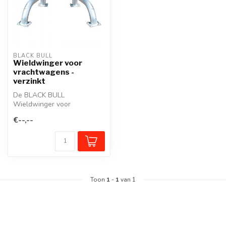
BLACK BULL
Wieldwinger voor
vrachtwagens -
verzinkt
De BLACK BULL
Wieldwinger voor
vrachtwagens biedt veilige
€--,--
en duidelijke afbakeni...
Toon
1
-
1
van 1