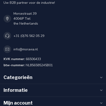
Uw B2B partner voor de industrie!
Morsestraat 39
4004JP Tiel
the Netherlands
+31 (0)76 562 05 29
info@moravia.nl
KVK nummer:
66506433
btw-nummer:
NL856585245B01
Categorieën
Informatie
Mijn account