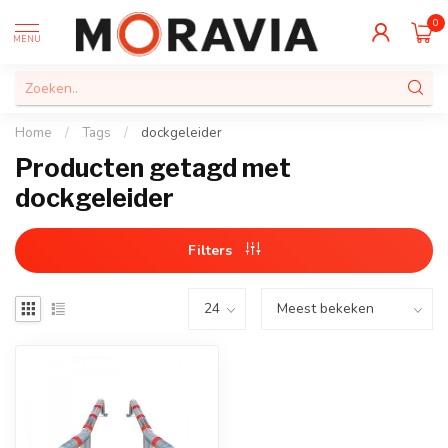
0
MENU
Home
/
Tags
/
dockgeleider
Producten getagd met
dockgeleider
Filters