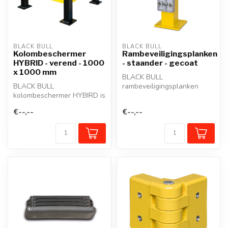
BLACK BULL
BLACK BULL
Kolombeschermer
Rambeveiligingsplanken
HYBRID - verend - 1000
- staander - gecoat
x 1000 mm
BLACK BULL
BLACK BULL
rambeveiligingsplanken
kolombeschermer HYBIRD is
beschermen zuilen,
perfect om zuilen en
staanders, werkposten,
€--,--
€--,--
kolommen te beschermen...
mure...