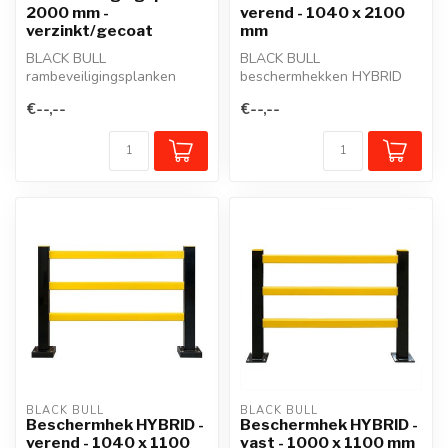
2000 mm -
verend - 1040 x 2100
verzinkt/gecoat
mm
BLACK BULL
BLACK BULL
rambeveiligingsplanken
beschermhekken HYBRID
beschermen zuilen,
schermen werkposten,
€--,--
€--,--
staanders, werkposten,
wandelgangen of in- en
mure...
uit...
BLACK BULL
BLACK BULL
Beschermhek HYBRID -
Beschermhek HYBRID -
verend - 1040 x 1100
vast - 1000 x 1100 mm