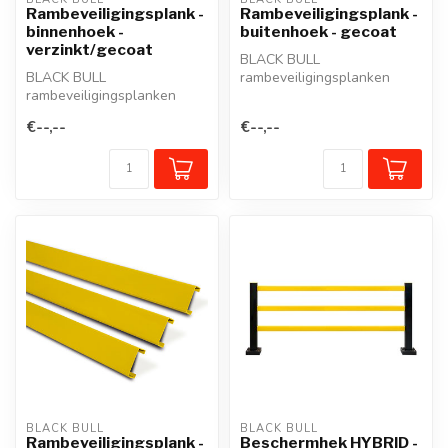
Rambeveiligingsplank -
Rambeveiligingsplank -
binnenhoek -
buitenhoek - gecoat
verzinkt/gecoat
BLACK BULL
BLACK BULL
rambeveiligingsplanken
rambeveiligingsplanken
beschermen zuilen,
beschermen zuilen,
staanders, werkposten,
€--,--
€--,--
staanders, werkposten,
mure...
mure...
BLACK BULL
BLACK BULL
Rambeveiligingsplank -
Beschermhek HYBRID -