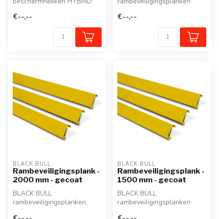
beschermhekken HYBRID
rambeveiligingsplanken
schermen werkposten,
beschermen zuilen,
€--,--
€--,--
wandelgangen of in- en
staanders, werkposten,
uit...
mure...
BLACK BULL
BLACK BULL
Rambeveiligingsplank -
Rambeveiligingsplank -
2000 mm - gecoat
1500 mm - gecoat
BLACK BULL
BLACK BULL
rambeveiligingsplanken
rambeveiligingsplanken
beschermen zuilen,
beschermen zuilen,
€--,--
€--,--