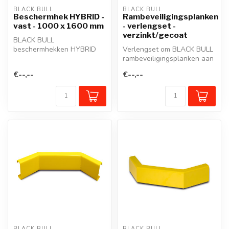
BLACK BULL
BLACK BULL
Beschermhek HYBRID -
Rambeveiligingsplanken
vast - 1000 x 1600 mm
- verlengset -
verzinkt/gecoat
BLACK BULL
beschermhekken HYBRID
Verlengset om BLACK BULL
schermen werkposten,
rambeveiligingsplanken aan
wandelgangen of in- en
elkaar te verbinden. Inclusi...
€--,--
€--,--
uit...
BLACK BULL
BLACK BULL