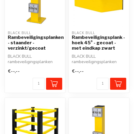
BLACK BULL
BLACK BULL
Rambeveiligingsplanken
Rambeveiligingsplank -
- staander -
hoek 45° - gecoat -
verzinkt/gecoat
met eindkap zwart
BLACK BULL
BLACK BULL
rambeveiligingsplanken
rambeveiligingsplanken
beschermen zuilen,
beschermen zuilen,
€--,--
€--,--
staanders, werkposten,
staanders, werkposten,
mure...
mure...