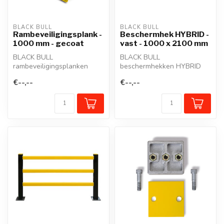
BLACK BULL
BLACK BULL
Rambeveiligingsplank -
Beschermhek HYBRID -
1000 mm - gecoat
vast - 1000 x 2100 mm
BLACK BULL
BLACK BULL
rambeveiligingsplanken
beschermhekken HYBRID
beschermen zuilen,
schermen werkposten,
€--,--
€--,--
staanders, werkposten,
wandelgangen of in- en
mure...
uit...