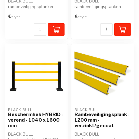
BLACK BULL
BLACK BULL
rambeveiligingsplanken
rambeveiligingsplanken
beschermen zuilen,
beschermen zuilen,
€--,--
€--,--
staanders, werkposten,
staanders, werkposten,
mure...
mure...
BLACK BULL
BLACK BULL
Beschermhek HYBRID -
Rambeveiligingsplank -
verend - 1040 x 1600
1200 mm -
mm
verzinkt/gecoat
BLACK BULL
BLACK BULL