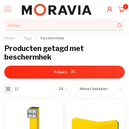
0
MENU
Home
/
Tags
/
beschermhek
Producten getagd met
beschermhek
Filters