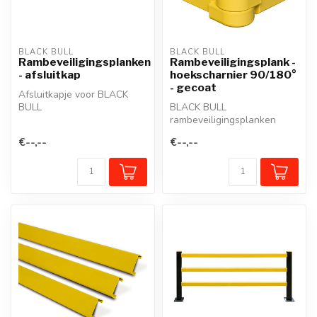
BLACK BULL
BLACK BULL
Rambeveiligingsplanken
Rambeveiligingsplank -
- afsluitkap
hoekscharnier 90/180°
- gecoat
Afsluitkapje voor BLACK
BULL
BLACK BULL
rambeveiligingsplanken.
rambeveiligingsplanken
beschermen zuilen,
€--,--
€--,--
staanders, werkposten,
mure...