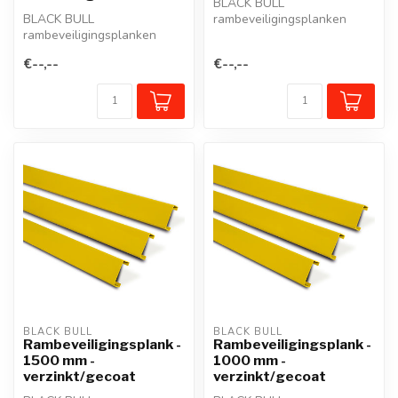
BLACK BULL
BLACK BULL
rambeveiligingsplanken
rambeveiligingsplanken
beschermen zuilen,
beschermen zuilen,
staanders, werkposten,
€--,--
€--,--
staanders, werkposten,
mure...
mure...
BLACK BULL
BLACK BULL
Rambeveiligingsplank -
Rambeveiligingsplank -
1500 mm -
1000 mm -
verzinkt/gecoat
verzinkt/gecoat