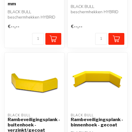
mm
BLACK BULL
BLACK BULL
beschermhekken HYBRID
beschermhekken HYBRID
schermen werkposten,
schermen werkposten,
wandelgangen of in- en
€--,--
€--,--
wandelgangen of in- en
uit...
uit...
BLACK BULL
BLACK BULL
Rambeveiligingsplank -
Rambeveiligingsplank -
buitenhoek -
binnenhoek - gecoat
verzinkt/gecoat