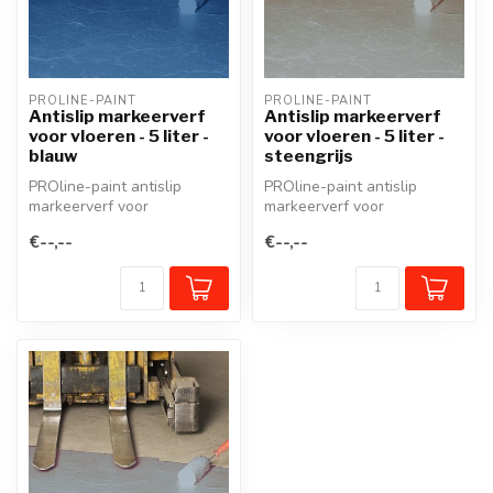
PROLINE-PAINT
PROLINE-PAINT
Antislip markeerverf
Antislip markeerverf
voor vloeren - 5 liter -
voor vloeren - 5 liter -
blauw
steengrijs
PROline-paint antislip
PROline-paint antislip
markeerverf voor
markeerverf voor
bedrijfsvloeren bevat fijn
bedrijfsvloeren bevat fijn
€--,--
€--,--
kwartsgranula...
kwartsgranula...