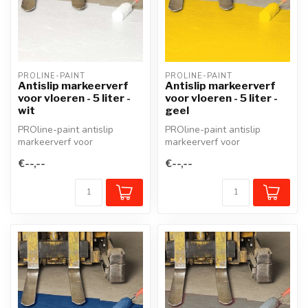
PROLINE-PAINT
PROLINE-PAINT
Antislip markeerverf
Antislip markeerverf
voor vloeren - 5 liter -
voor vloeren - 5 liter -
wit
geel
PROline-paint antislip
PROline-paint antislip
markeerverf voor
markeerverf voor
bedrijfsvloeren bevat fijn
bedrijfsvloeren bevat fijn
€--,--
€--,--
kwartsgranula...
kwartsgranula...