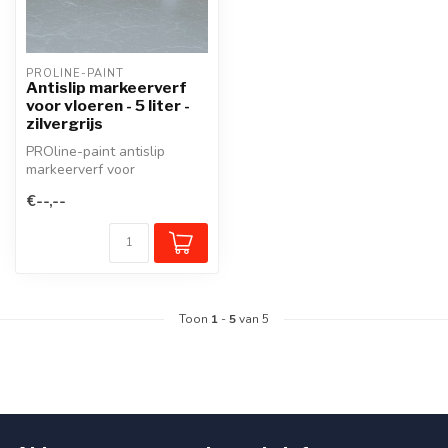
PROLINE-PAINT
Antislip markeerverf
voor vloeren - 5 liter -
zilvergrijs
PROline-paint antislip
markeerverf voor
bedrijfsvloeren bevat fijn
€--,--
kwartsgranula...
Toon
1
-
5
van 5