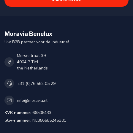
Moravia Benelux
Uw B2B partner voor de industrie!
Morsestraat 39
4004JP Tiel
the Netherlands
+31 (0)76 562 05 29
info@moravia.nl
KVK nummer:
66506433
btw-nummer:
NL856585245B01