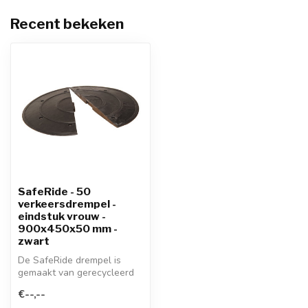
Recent bekeken
SafeRide - 50
verkeersdrempel -
eindstuk vrouw -
900x450x50 mm -
zwart
De SafeRide drempel is
gemaakt van gerecycleerd
rubber en is daardoor ook
€--,--
geschi...