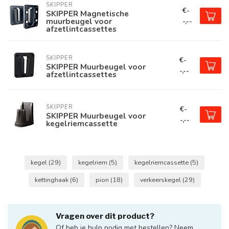
SKIPPER
€-
SKIPPER Magnetische
muurbeugel voor
-,--
afzetlintcassettes
SKIPPER
€-
SKIPPER Muurbeugel voor
-,--
afzetlintcassettes
SKIPPER
€-
SKIPPER Muurbeugel voor
-,--
kegelriemcassette
kegel
(29)
kegelriem
(5)
kegelriemcassette
(5)
kettinghaak
(6)
pion
(18)
verkeerskegel
(29)
Vragen over dit product?
Of heb je hulp nodig met bestellen? Neem