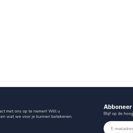
Abboneer 
act met ons op te nemen! Wilt u
Blijf op de hoo
ken wat we voor je kunnen betekenen.