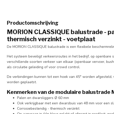
Productomschrijving
MORION CLASSIQUE balustrade - paa
thermisch verzinkt - voetplaat
De MORION CLASSIQUE balustrade is een flexibele beschermreling
Het systeem beveiligt verkeersroutes in het bedrijf, op openbare st
verschillende soorten verkeer van elkaar (openbaar vervoer, bus
als circulatie geleiding of voor crowd control.
De verbindingen kunnen tot een hoek van 45° worden afgesteld, w
worden geplaatst.
Kenmerken van de modulaire balustrad
Palen en dwarsliggers Ø 60 mm
Ook verkrijgbaar met een dwarsbuis van 48 mm voor een slank
Corrosiebestendig - thermisch verzinkt
Op aanvraag in één kleur gelakt of afgezet in rood/wit, geel