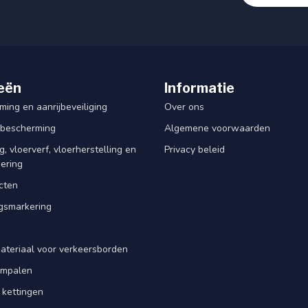
eën
Informatie
ing en aanrijbeveiliging
Over ons
rbescherming
Algemene voorwaarden
, vloerverf, vloerherstelling en
Privacy beleid
dering
cten
smarkering
ateriaal voor verkeersborden
iempalen
 kettingen