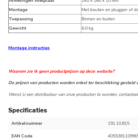
Afmetingen voetplaat
140 x 160 x 10 mm
Montage
Met bouten en pluggen of d
Toepassing
Binnen en buiten
Gewicht
6.0 kg
Montage instructies
Waarom zie ik geen productprijzen op deze website?
De prijzen van producten worden enkel ter beschikking gesteld v
Wenst U een distributeur van onze producten te worden, contactee
Specificaties
Artikelnummer
191.10.815
EAN Code
405538110990