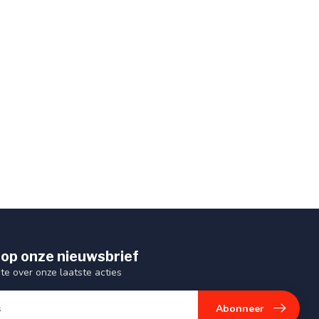
op onze nieuwsbrief
gte over onze laatste acties
Abonneer