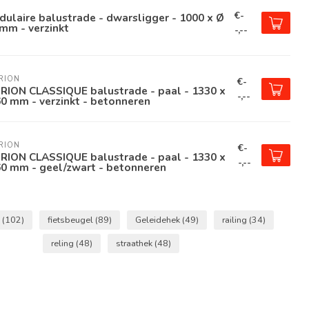
€-
ulaire balustrade - dwarsligger - 1000 x Ø
mm - verzinkt
-,--
RION
€-
RION CLASSIQUE balustrade - paal - 1330 x
-,--
0 mm - verzinkt - betonneren
RION
€-
RION CLASSIQUE balustrade - paal - 1330 x
-,--
60 mm - geel/zwart - betonneren
e
(102)
fietsbeugel
(89)
Geleidehek
(49)
railing
(34)
reling
(48)
straathek
(48)