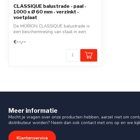
CLASSIQUE balustrade - paal -
1000 x Ø 60 mm - verzinkt -
voetplaat
De MORION CLASSIQUE balustrade is
een beschermreling van staal in een
modulair s...
€--,--
Meer informatie
Mocht je vragen over onze producten hebben, aarzel niet om cont
distributeur worden? Neem dan ook contact met ons op en we kij
Klantenservice