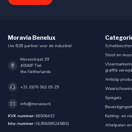
Moravia Benelux
Categori
Uw B2B partner voor de industrie!
Schokbescherm
Stoot en muu
Morsestraat 39
Vloermarkering
4004JP Tiel
graffiti verwij
the Netherlands
Antislip produ
+31 (0)76 562 05 29
Waarschuwing
Spiegels
info@moravia.nl
Bevestigingsm
KVK nummer:
66506433
Ketting- en r
btw-nummer:
NL856585245B01
Afzetpalen en