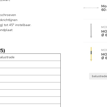
Mod
60 
n schroeven
richtlijnen
) tot 45° instelbaar.
MO
ondplaat
MO
Ø 6
5)
MO
MO
alustrade
Ø 
balustrad