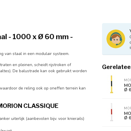
l - 1000 x Ø 60 mm -
 van staal in een modulair systeem.
raten en pleinen, scheidt rijstroken of
Gerelatee
haltes). De balustrade kan ook gebruikt worden
MO
MO
aardoor de reling ook op oneffen terrein kan
Ø 6
e MORION CLASSIQUE
MO
MO
Ø 6
er uiterlijk (aanbevolen bijv. voor knierails)
/zwart.