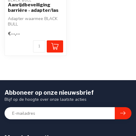
BLACK BULL
Aanrijdbeveiliging
barrière - adapter/las
Adapter waarmee BLACK
BULL
aanrijbeveiligingsbarrières
€--,--
aan elkaar gesloten kunne...
Abboneer op onze nieuwsbrief
Blijf op de hoogte over onze laatste acties