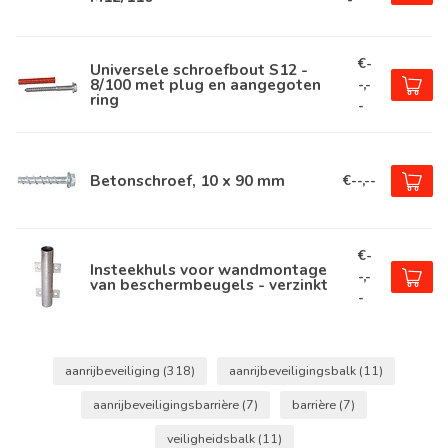
€-
Universele schroefbout S12 -
8/100 met plug en aangegoten
-,-
ring
-
Betonschroef, 10 x 90 mm
€--,--
€-
Insteekhuls voor wandmontage
-,-
van beschermbeugels - verzinkt
-
aanrijbeveiliging
(318)
aanrijbeveiligingsbalk
(11)
aanrijbeveiligingsbarrière
(7)
barrière
(7)
veiligheidsbalk
(11)