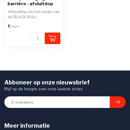
barrière - afsluitdop
Afsluitdop om het einde van
de BLACK BULL
aanrijbeveiligingsbarrière
€--,--
keurig af t...
Abboneer op onze nieuwsbrief
Blijf op de hoogte over onze laatste acties
Meer informatie