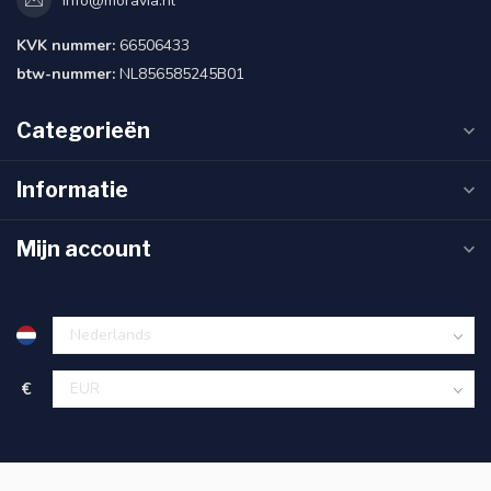
info@moravia.nl
KVK nummer:
66506433
btw-nummer:
NL856585245B01
Categorieën
Informatie
Mijn account
€