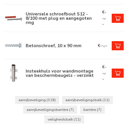
€-
Universele schroefbout S12 -
8/100 met plug en aangegoten
-,-
ring
-
Betonschroef, 10 x 90 mm
€--,--
€-
Insteekhuls voor wandmontage
-,-
van beschermbeugels - verzinkt
-
aanrijbeveiliging
(318)
aanrijbeveiligingsbalk
(11)
aanrijbeveiligingsbarrière
(7)
barrière
(7)
veiligheidsbalk
(11)