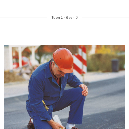
Toon
1
-
0
van 0