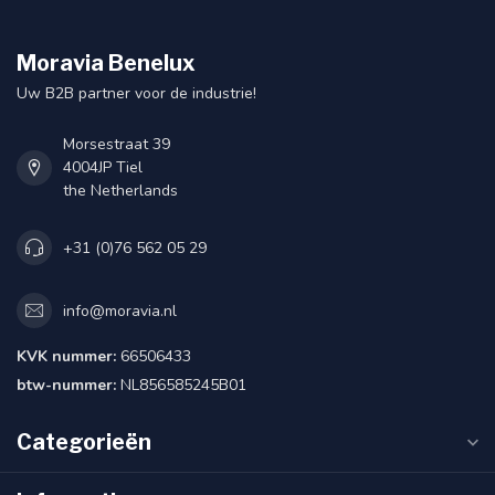
Moravia Benelux
Uw B2B partner voor de industrie!
Morsestraat 39
4004JP Tiel
the Netherlands
+31 (0)76 562 05 29
info@moravia.nl
KVK nummer:
66506433
btw-nummer:
NL856585245B01
Categorieën