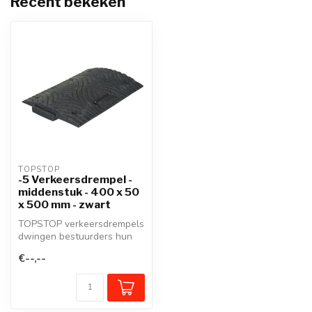
Recent bekeken
TOPSTOP
-5 Verkeersdrempel -
middenstuk - 400 x 50
x 500 mm - zwart
TOPSTOP verkeersdrempels
dwingen bestuurders hun
snelheid te matigen en
€--,--
verzeker...