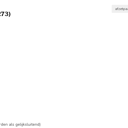
afzetpa
273)
den als gelijksluitend)