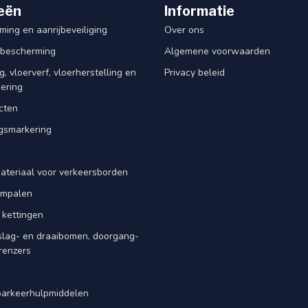
eën
Informatie
ing en aanrijbeveiliging
Over ons
rbescherming
Algemene voorwaarden
, vloerverf, vloerherstelling en
Privacy beleid
dering
cten
smarkering
ateriaal voor verkeersborden
iempalen
 kettingen
slag- en draaibomen, doorgang-
renzers
d
parkeerhulpmiddelen