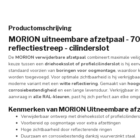
Productomschrijving
MORION uitneembare afzetpaal - 70 
reflectiestreep - cilinderslot
De
MORION verwijderbare afzetpaal
combineert maximale veiligh
keuze tussen een
driehoeksslot of profielcilinderslot
is hij een
standaard voorzien van
boringen voor oogmontage
, waardoor 
worden toegevoegd. Voor optimale zichtbaarheid is hij verkrijgbaa
moderne variant met een
witte reflectiering
. Gemaakt van
hoogw
corrosiebestendigheid
en een lange levensduur. Verkrijgbaar in
aanvraag in
alle RAL-kleuren
, past hij zich perfect aan elke omg
Kenmerken van MORION Uitneembare afz
Verwijderbaar ontwerp met driehoeksslot of profielcilinders
Voorbereid op oogmontage voor extra afzettingen
Hoge zichtbaarheid door reflecterende ringen
Duurzaam en corrosiebestendig dankzij vuurverzinkt staal