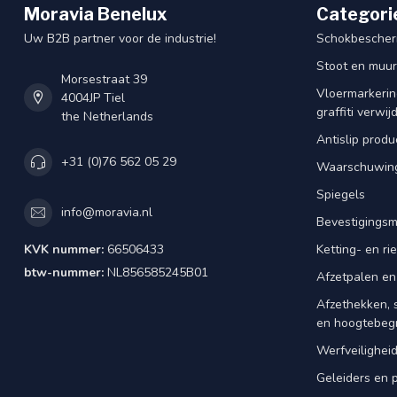
Moravia Benelux
Categori
Uw B2B partner voor de industrie!
Schokbescherm
Stoot en muu
Morsestraat 39
Vloermarkering
4004JP Tiel
graffiti verwij
the Netherlands
Antislip produ
+31 (0)76 562 05 29
Waarschuwing
Spiegels
info@moravia.nl
Bevestigingsm
KVK nummer:
66506433
Ketting- en r
btw-nummer:
NL856585245B01
Afzetpalen en
Afzethekken, 
en hoogtebeg
Werfveilighei
Geleiders en 