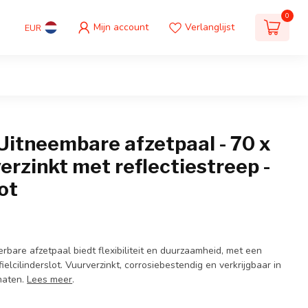
0
Mijn account
Verlanglijst
EUR
itneembare afzetpaal - 70 x
erzinkt met reflectiestreep -
lot
bare afzetpaal biedt flexibiliteit en duurzaamheid, met een
ielcilinderslot. Vuurverzinkt, corrosiebestendig en verkrijgbaar in
maten.
Lees meer
.