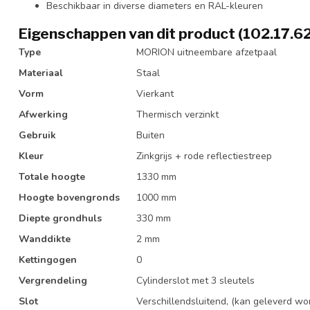
Beschikbaar in diverse diameters en RAL-kleuren
Eigenschappen van dit product (102.17.6
Type
MORION uitneembare afzetpaal
Materiaal
Staal
Vorm
Vierkant
Afwerking
Thermisch verzinkt
Gebruik
Buiten
Kleur
Zinkgrijs + rode reflectiestreep
Totale hoogte
1330 mm
Hoogte bovengronds
1000 mm
Diepte grondhuls
330 mm
Wanddikte
2 mm
Kettingogen
0
Vergrendeling
Cylinderslot met 3 sleutels
Slot
Verschillendsluitend, (kan geleverd wor