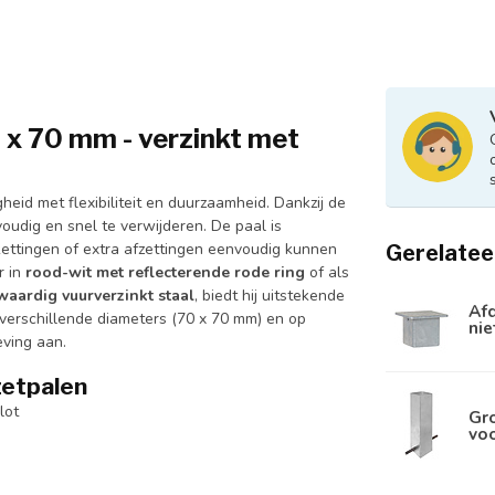
x 70 mm - verzinkt met
eid met flexibiliteit en duurzaamheid. Dankzij de
voudig en snel te verwijderen. De paal is
kettingen of extra afzettingen eenvoudig kunnen
Gerelatee
r in
rood-wit met reflecterende rode ring
of als
aardig vuurverzinkt staal
, biedt hij uitstekende
Afd
 verschillende diameters (70 x 70 mm) en op
nie
eving aan.
etpalen
lot
Gro
vo