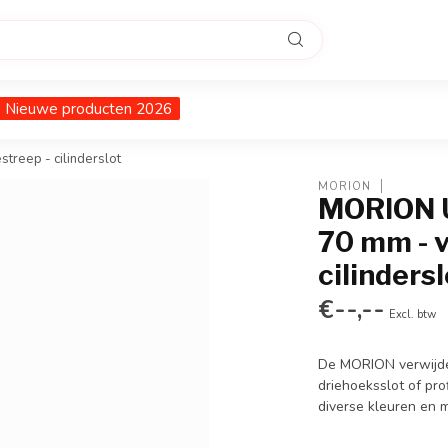
Nieuwe producten 2026
streep - cilinderslot
MORION
MORION U
70 mm - v
cilinders
€--,--
Excl. btw
De MORION verwijder
driehoeksslot of prof
diverse kleuren en 