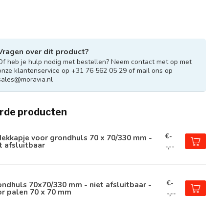
Vragen over dit product?
Of heb je hulp nodig met bestellen? Neem contact met op met
onze klantenservice op +31 76 562 05 29 of mail ons op
sales@moravia.nl
rde producten
€-
ekkapje voor grondhuls 70 x 70/330 mm -
t afsluitbaar
-,--
€-
ndhuls 70x70/330 mm - niet afsluitbaar -
or palen 70 x 70 mm
-,--