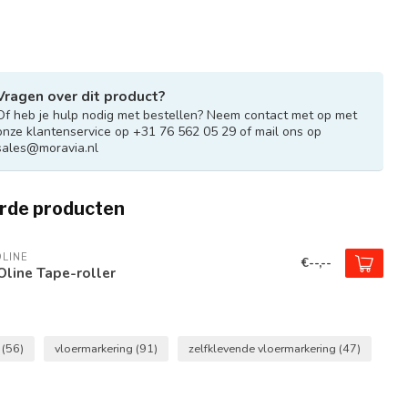
Vragen over dit product?
Of heb je hulp nodig met bestellen? Neem contact met op met
onze klantenservice op +31 76 562 05 29 of mail ons op
sales@moravia.nl
rde producten
LINE
€--,--
line Tape-roller
e
(56)
vloermarkering
(91)
zelfklevende vloermarkering
(47)