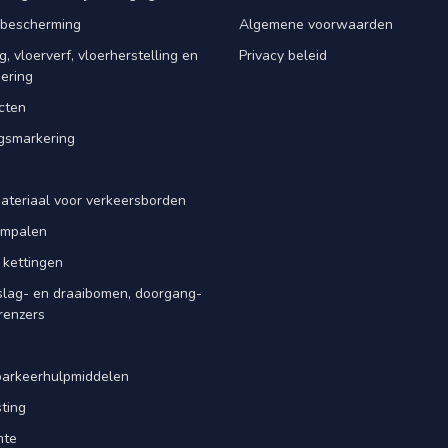
rbescherming
Algemene voorwaarden
, vloerverf, vloerherstelling en
Privacy beleid
dering
cten
smarkering
ateriaal voor verkeersborden
iempalen
 kettingen
slag- en draaibomen, doorgang-
renzers
d
parkeerhulpmiddelen
ting
mte