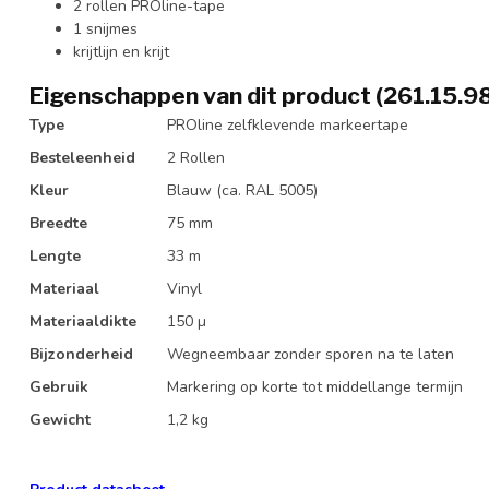
2 rollen PROline-tape
1 snijmes
krijtlijn en krijt
Eigenschappen van dit product (261.15.9
Type
PROline zelfklevende markeertape
Besteleenheid
2 Rollen
Kleur
Blauw (ca. RAL 5005)
Breedte
75 mm
Lengte
33 m
Materiaal
Vinyl
Materiaaldikte
150 µ
Bijzonderheid
Wegneembaar zonder sporen na te laten
Gebruik
Markering op korte tot middellange termijn
Gewicht
1,2 kg