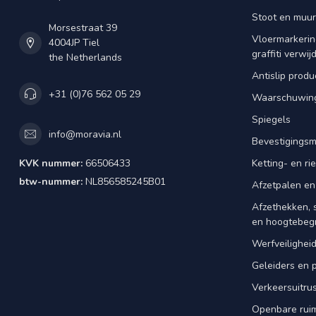
Stoot en muu
Morsestraat 39
Vloermarkering
4004JP Tiel
graffiti verwij
the Netherlands
Antislip produ
+31 (0)76 562 05 29
Waarschuwing
Spiegels
info@moravia.nl
Bevestigingsm
KVK nummer:
66506433
Ketting- en r
btw-nummer:
NL856585245B01
Afzetpalen en
Afzethekken, 
en hoogtebeg
Werfveilighei
Geleiders en 
Verkeersuitrus
Openbare rui