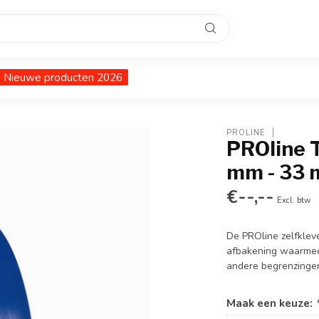
Nieuwe producten 2026
PROLINE
PROline T
mm - 33 
€--,--
Excl. btw
De PROline zelfklev
afbakening waarmee 
andere begrenzinge
Maak een keuze: