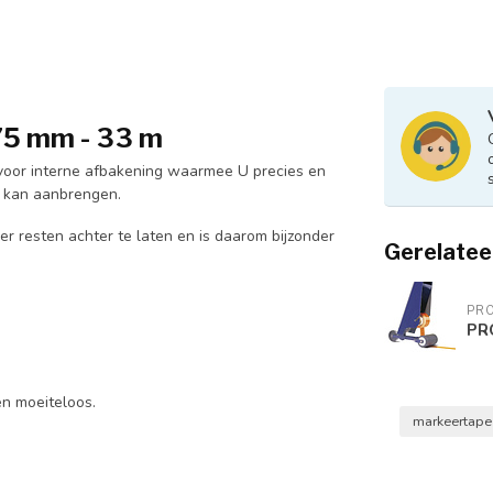
 75 mm - 33 m
 voor interne afbakening waarmee U precies en
n kan aanbrengen.
 resten achter te laten en is daarom bijzonder
Gerelatee
PRO
PRO
en moeiteloos.
markeertap