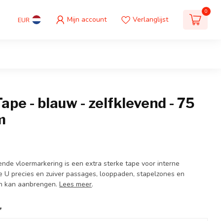
0
Mijn account
Verlanglijst
EUR
ape - blauw - zelfklevend - 75
m
ende vloermarkering is een extra sterke tape voor interne
U precies en zuiver passages, looppaden, stapelzones en
n kan aanbrengen.
Lees meer
.
*