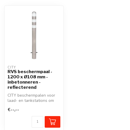
CITY
RVS beschermpaal -
1200 x Ø108 mm -
inbetonneren -
reflecterend
CITY beschermpalen voor
laad- en tankstations om
powerunits en pompen te
€--,--
bescher...