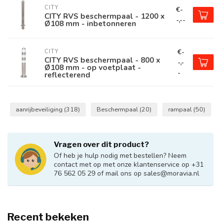
CITY
€-
CITY RVS beschermpaal - 1200 x
-,--
Ø108 mm - inbetonneren
€-
CITY
CITY RVS beschermpaal - 800 x
-,-
Ø108 mm - op voetplaat -
-
reflecterend
aanrijbeveiliging
(318)
Beschermpaal
(20)
rampaal
(50)
Vragen over dit product?
Of heb je hulp nodig met bestellen? Neem
contact met op met onze klantenservice op +31
76 562 05 29 of mail ons op
sales@moravia.nl
Recent bekeken