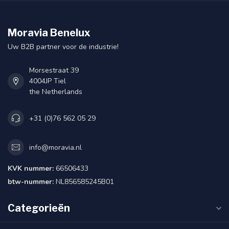
Moravia Benelux
Uw B2B partner voor de industrie!
Morsestraat 39
4004JP Tiel
the Netherlands
+31 (0)76 562 05 29
info@moravia.nl
KVK nummer:
66506433
btw-nummer:
NL856585245B01
Categorieën