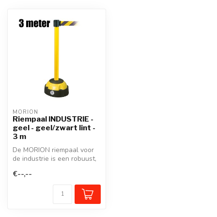
MORION
Riempaal INDUSTRIE -
geel - geel/zwart lint -
3 m
De MORION riempaal voor
de industrie is een robuust,
betaalbaar afzet- en
€--,--
geleid...