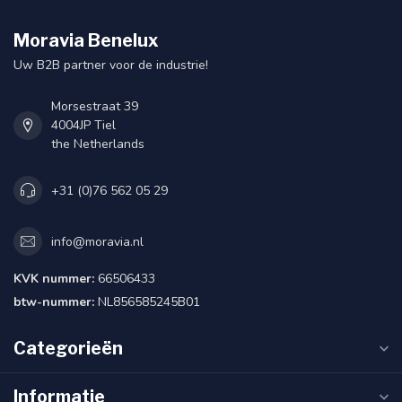
Moravia Benelux
Uw B2B partner voor de industrie!
Morsestraat 39
4004JP Tiel
the Netherlands
+31 (0)76 562 05 29
info@moravia.nl
KVK nummer:
66506433
btw-nummer:
NL856585245B01
Categorieën
Informatie