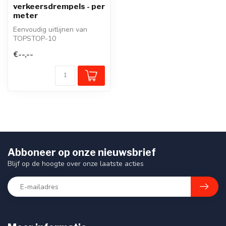
verkeersdrempels - per
meter
Eenvoudig uitlijnen van
TOPSTOP-10
verkeersdrempels met
€--,--
behulp van deze uitlijns...
Abboneer op onze nieuwsbrief
Blijf op de hoogte over onze laatste acties