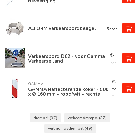
bevestiging
-
ALFORM verkeersbordbeugel
€--,--
€-
Verkeersbord D02 - voor Gamma
Verkeerseiland
-,--
€-
GAMMA
-,-
GAMMA Reflecterende koker - 500
x Ø 160 mm - rood/wit - rechts
-
drempel
(37)
verkeersdrempel
(37)
vertragingsdrempel
(49)