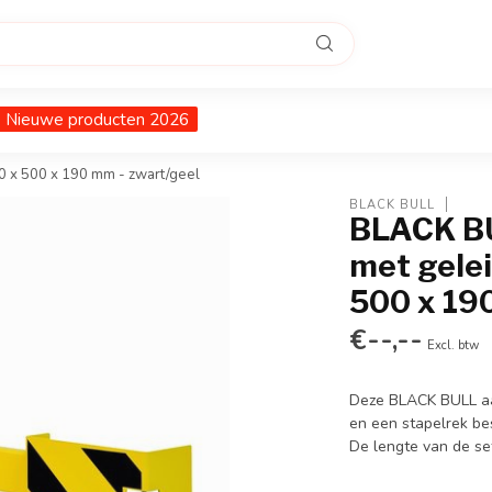
Nieuwe producten 2026
0 x 500 x 190 mm - zwart/geel
BLACK BULL
BLACK BU
met gelei
500 x 19
€--,--
Excl. btw
Deze BLACK BULL aan
en een stapelrek bes
De lengte van de s