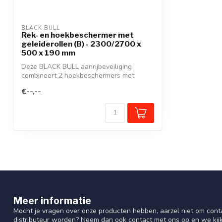
BLACK BULL
Rek- en hoekbeschermer met
geleiderollen (B) - 2300/2700 x
500 x 190 mm
Deze BLACK BULL aanrijbeveiliging
combineert 2 hoekbeschermers met
rolgeleiders ...
€--,--
Meer informatie
Mocht je vragen over onze producten hebben, aarzel niet om cont
distributeur worden? Neem dan ook contact met ons op en we kij