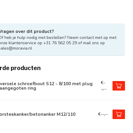
Vragen over dit product?
Of heb je hulp nodig met bestellen? Neem contact met op met
onze klantenservice op +31 76 562 05 29 of mail ons op
sales@moravia.nl
rde producten
€-
versele schroefbout S12 - 8/100 met plug
 aangegoten ring
-,--
orsteekanker/betonanker M12/110
€--,--