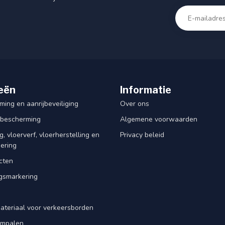
eën
Informatie
ing en aanrijbeveiliging
Over ons
rbescherming
Algemene voorwaarden
, vloerverf, vloerherstelling en
Privacy beleid
dering
cten
smarkering
ateriaal voor verkeersborden
iempalen