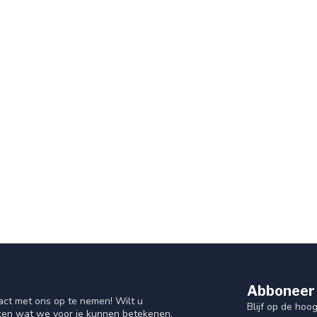
Abboneer 
act met ons op te nemen! Wilt u
Blijf op de hoo
ken wat we voor je kunnen betekenen.