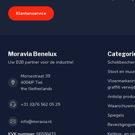
Klantenservice
Moravia Benelux
Categori
Uw B2B partner voor de industrie!
Schokbescherm
Stoot en muu
Morsestraat 39
Vloermarkering
4004JP Tiel
graffiti verwij
the Netherlands
Antislip produ
+31 (0)76 562 05 29
Waarschuwing
Spiegels
info@moravia.nl
Bevestigingsm
KVK nummer:
66506433
Ketting- en r