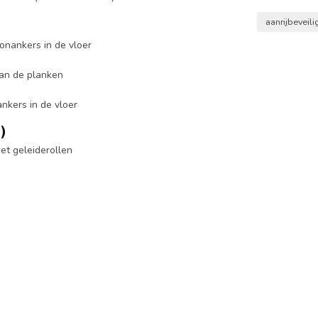
aanrijbeveil
nankers in de vloer
an de planken
kers in de vloer
)
t geleiderollen